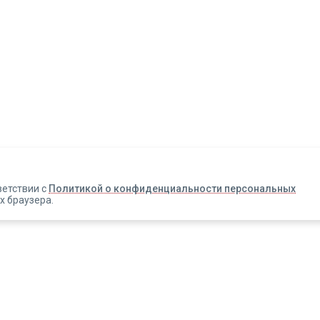
Авторизация
Телефон
Email
ветствии с
Политикой о конфиденциальности персональных
х браузера.
Вакансии
Прислать смс
Новости
Информация об оплате
Зарегистрироваться
Новинки