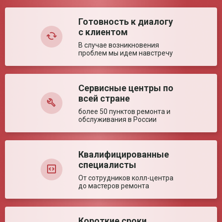
Комментарий:
Готовность к диалогу
с клиентом
В случае возникновения
проблем мы идем навстречу
Сервисные центры по
Оставить отзыв
всей стране
более 50 пунктов ремонта и
обслуживания в России
Квалифицированные
специалисты
От сотрудников колл-центра
до мастеров ремонта
Короткие сроки