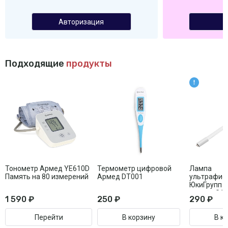
Авторизация
Подходящие
продукты
Тонометр Армед YE610D
Термометр цифровой
Лампа
Память на 80 измерений
Армед DT001
ультрафио
ЮкиГрупп 
цоколь G1
1 590 ₽
250 ₽
290 ₽
Перейти
В корзину
В к