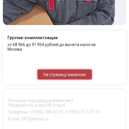
Грузчик-комплектовщик
от 68 966 до 91 954 рублей до вычета налогов
Москва
На страницу вакансии
Не нашли подходящую вакансию?
Обращайтесь в наш HR-отдел!
Телефоны:
+7(906) 784-02-91
,
+7(965) 317-37-10
E-mail:
347@armed.ru