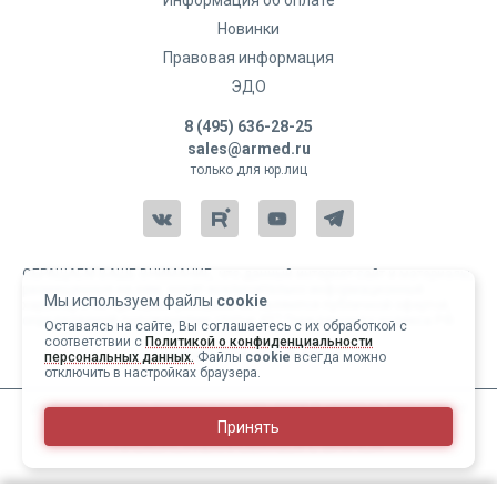
Информация об оплате
Новинки
Правовая информация
ЭДО
8 (495) 636-28-25
sales@armed.ru
только для юр.лиц
ОБРАЩАЕМ ВАШЕ ВНИМАНИЕ, что данный интернет-сайт и материалы,
размещенные на нем, носят исключительно информационный
Мы используем файлы
cookie
характер и ни при каких условиях не являются публичной офертой,
определяемой положениями статьи 437 Гражданского кодекса РФ.
Оставаясь на сайте, Вы соглашаетесь с их обработкой с
соответствии с
Политикой о конфиденциальности
Copyright 2004-2026 © Армед
персональных данных.
Файлы
cookie
всегда можно
отключить в настройках браузера.
ИМЕЮТСЯ ПРОТИВОПОКАЗАНИЯ, ПЕРЕД ИСПОЛЬЗОВАНИЕМ
Принять
НЕОБХОДИМО ОЗНАКОМИТЬСЯ С ИНСТРУКЦИЕЙ И
ПРОКОНСУЛЬТИРОВАТЬСЯ С ВРАЧОМ