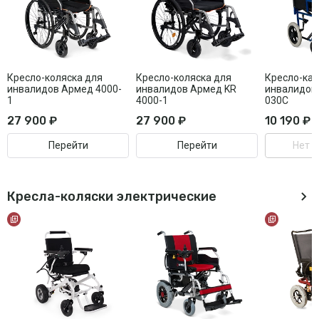
Кресло-коляска для
Кресло-коляска для
Кресло-кат
инвалидов Армед 4000-
инвалидов Армед KR
инвалидов
1
4000-1
030C
27 900 ₽
27 900 ₽
10 190 ₽
Перейти
Перейти
Нет в
Кресла-коляски электрические