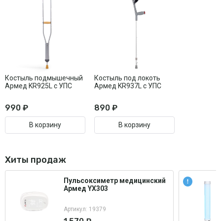
Костыль подмышечный
Костыль под локоть
Армед KR925L с УПС
Армед KR937L с УПС
990 ₽
890 ₽
В корзину
В корзину
Хиты продаж
Пульсоксиметр медицинский
Армед YX303
Артикул: 19379