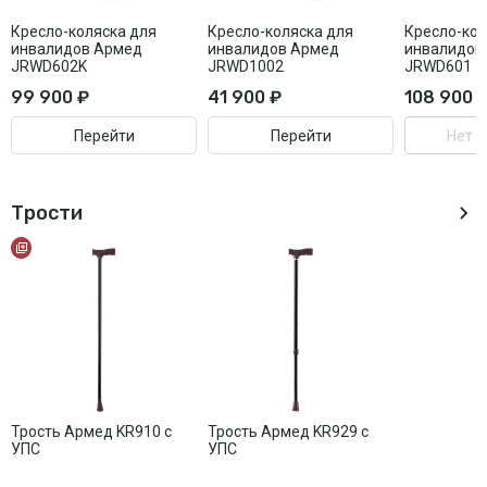
Кресло-коляска для
Кресло-коляска для
Кресло-кол
инвалидов Армед
инвалидов Армед
инвалидов
JRWD602K
JRWD1002
JRWD601
99 900 ₽
41 900 ₽
108 900 
Перейти
Перейти
Нет в
Трости
Трость Армед KR910 с
Трость Армед KR929 с
УПС
УПС