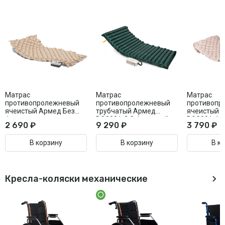
Матрас
Матрас
Матрас
противопролежневый
противопролежневый
противопр
ячеистый Армед Без
трубчатый Армед
ячеистый 
функции статик
DGC001-2 С функцией
DGC001-1 
2 690 ₽
9 290 ₽
3 790 ₽
статик
статик
В корзину
В корзину
В к
Кресла-коляски механические