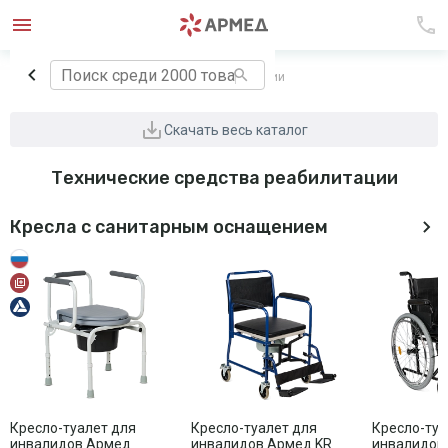
Главная
Технические средства реабилитации
Скачать весь каталог
Технические средства реабилитации
Кресла с санитарным оснащением
Кресло-туалет для
Кресло-туалет для
Кресло-туа
инвалидов Армед
инвалидов Армед KR
инвалидов