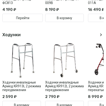
ФС813
009B
011A
4 190 ₽
8 190 ₽
16 490 ₽
Перейти
В корзину
В к
Ходунки
Ходунки инвалидные
Ходунки инвалидные
Ходунки и
Армед KR913L 2 режима
Армед KR912L 2 режима
Армед KR9
передвижения
передвижения
перекатыв
2 590 ₽
2 790 ₽
8 990 ₽
В корзину
В корзину
В к