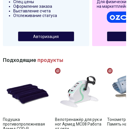
Спец.цены
Для физических
Оформление заказа
на маркетплейса
Выставление счета
Отслеживание статуса
Авторизация
Подходящие
продукты
Подушка
Велотренажёр для рук и
Тонометр Армед YE670N
противопролежневая
ног Армед MC08 Работа
Память на 
Армед CQD-P
от сети