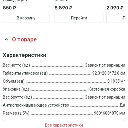
850 ₽
8 890 ₽
2 090 ₽
В корзину
Перейти
Пе
О товаре
Характеристики
Вес нетто (ед)
Зависит от вариации
Габариты упаковки (ед)
92.3*28.8*72.8 см
Объем (ед)
0.1935 м³
Упаковка (ед)
Картонная коробка
Вес брутто (ед)
Зависит от вариации
Антиопрокидывающее устройство
Да
Размер (± 5%)
960*680*870 мм
Все характеристики