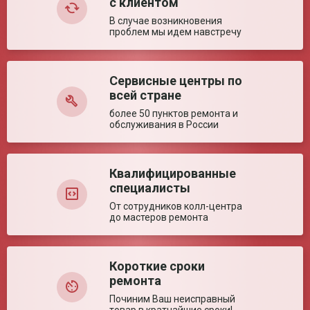
с клиентом
Глубина сиденья (±
400 мм
5%)
В случае возникновения
проблем мы идем навстречу
Диаметр колес (± 5%)
142/570 мм
Высота сиденья (±
430 мм
5%)
Сервисные центры по
Оставить отзыв
Ключевые преимущества
всей стране
Особенности
Алюминиевая рама. Облегченная конструкция.
более 50 пунктов ремонта и
обслуживания в России
Квалифицированные
специалисты
От сотрудников колл-центра
до мастеров ремонта
Короткие сроки
ремонта
Починим Ваш неисправный