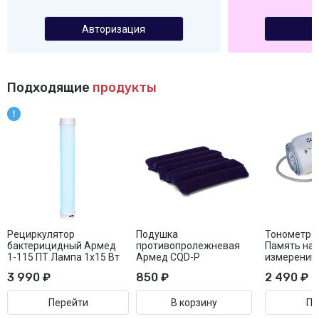
Авторизация
Подходящие
продукты
Рециркулятор
Подушка
Тонометр 
бактерицидный Армед
противопролежневая
Память на 
1-115 ПТ Лампа 1х15 Вт
Армед CQD-P
измерений
3 990 ₽
850 ₽
2 490 ₽
Перейти
В корзину
Пе