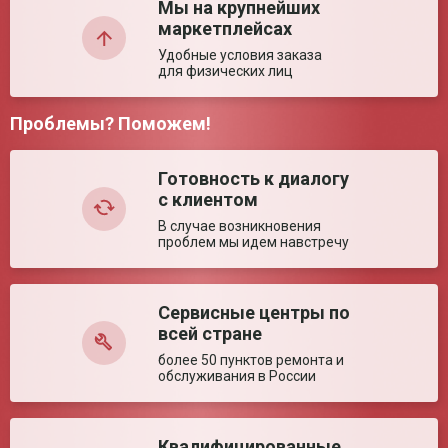
Мы на крупнейших
Размер (± 5%)
950*515*985 мм
маркетплейсах
Грузоподъемность
100 кг
Удобные условия заказа
для физических лиц
Размер в сложенном
590*320*730 мм
состоянии (± 5%)
Ширина сиденья (±
460 мм
Проблемы? Поможем!
5%)
Комментарий:
Ширина между
385 мм
поручнями (± 5%)
Готовность к диалогу
Глубина сиденья (±
400 мм
с клиентом
5%)
В случае возникновения
Диаметр колес (± 5%)
200/200 мм
проблем мы идем навстречу
Высота сиденья (±
490 мм
5%)
Ключевые преимущества
Сервисные центры по
Оставить отзыв
всей стране
Особенности
Лёгкая складная конструкция. Оптимально для
помещений.
более 50 пунктов ремонта и
обслуживания в России
Квалифицированные