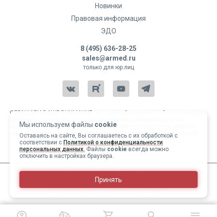
Новинки
Правовая информация
ЭДО
8 (495) 636-28-25
sales@armed.ru
только для юр.лиц
ОБРАЩАЕМ ВАШЕ ВНИМАНИЕ, что данный интернет-сайт и материалы,
размещенные на нем, носят исключительно информационный
Мы используем файлы
cookie
характер и ни при каких условиях не являются публичной офертой,
определяемой положениями статьи 437 Гражданского кодекса РФ.
Оставаясь на сайте, Вы соглашаетесь с их обработкой с
соответствии с
Политикой о конфиденциальности
Copyright 2004-2026 © Армед
персональных данных.
Файлы
cookie
всегда можно
отключить в настройках браузера.
ИМЕЮТСЯ ПРОТИВОПОКАЗАНИЯ, ПЕРЕД ИСПОЛЬЗОВАНИЕМ
Принять
НЕОБХОДИМО ОЗНАКОМИТЬСЯ С ИНСТРУКЦИЕЙ И
1
/
28
ПРОКОНСУЛЬТИРОВАТЬСЯ С ВРАЧОМ