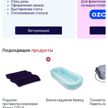
Спец.цены
Для физических
Оформление заказа
на маркетплейса
Выставление счета
Отслеживание статуса
Авторизация
Подходящие
продукты
Подушка
Ванна надувная Армед
Тонометр 
противопролежневая
Память на 
Армед CQD-P