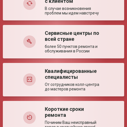
с клиентом
поручнями (± 5%)
В случае возникновения
Глубина сиденья (±
430 мм
проблем мы идем навстречу
5%)
Диаметр колес (± 5%)
175/610 мм
Высота сиденья (±
480 мм
5%)
Сервисные центры по
Оставить отзыв
всей стране
Ключевые преимущества
более 50 пунктов ремонта и
обслуживания в России
Особенности
Оптимальная для помещений. Облегченная
складная конструкция.
Квалифицированные
специалисты
От сотрудников колл-центра
до мастеров ремонта
Короткие сроки
ремонта
Починим Ваш неисправный