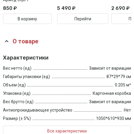
850 ₽
5 490 ₽
2 690 ₽
В корзину
Перейти
Пе
О товаре
Характеристики
Вес нетто (ед)
Зависит от вариации
Габариты упаковки (ед)
87*29*79 см
Объем (ед)
0.205 м³
Упаковка (ед)
Картонная коробка
Вес брутто (ед)
Зависит от вариации
Антиопрокидывающее устройство
Нет
Размер (± 5%)
1050*610*930 мм
Все характеристики