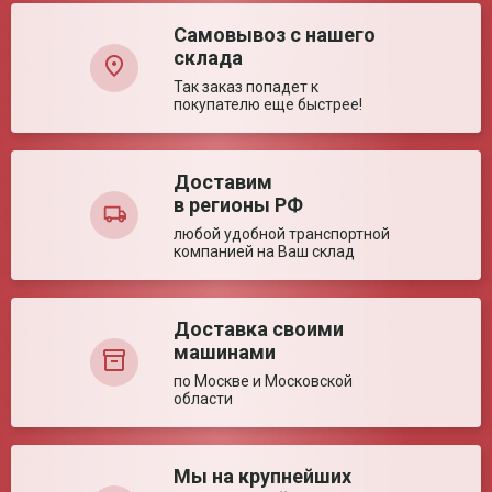
Самовывоз с нашего
Транспортные характеристики
склада
Вес нетто (ед)
8.3 кг
Так заказ попадет к
покупателю еще быстрее!
Габариты упаковки
89*36*15 см
(ед)
Объем (ед)
0.04806 м³
Упаковка (ед)
Картонная коробка
Доставим
в регионы РФ
Ваша оценка:
Вес брутто (ед)
9.3 кг
Страна производства
Китай
любой удобной транспортной
компанией на Ваш склад
Достоинства:
Технические характеристики
Мощность ламп
15 Вт
Доставка своими
Регистрационное удостоверение РЗН
Регистраци
Производительность
140 м³/ч
машинами
2020/9629
2020/9629
Размер (± 5%)
830*315*125 мм
по Москве и Московской
Потребляемая
140 Вт
области
мощность
Уровень шума
60 дБ
Недостатки:
Электропитание
220 В 50/60 Гц
Мы на крупнейших