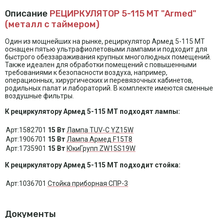
Описание
РЕЦИРКУЛЯТОР 5-115 МТ "Armed"
(металл с таймером)
Один из мощнейших на рынке, рециркулятор Армед 5-115 МТ
оснащен пятью ультрафиолетовыми лампами и подходит для
быстрого обеззараживания крупных многолюдных помещений.
Также идеален для обработки помещений с повышенными
требованиями к безопасности воздуха, например,
операционных, хирургических и перевязочных кабинетов,
родильных палат и лабораторий. В комплекте имеются сменные
воздушные фильтры.
К рециркулятору Армед 5-115 МТ подходят лампы:
Арт:1582701
15 Вт
Лампа TUV-C YZ15W
Арт:1906701
15 Вт
Лампа Армед F15T8
Арт:1735901
15 Вт
ЮкиГрупп ZW15S19W
К рециркулятору Армед 5-115 МТ подходит стойка:
Арт:1036701
Стойка приборная СПР-3
Документы