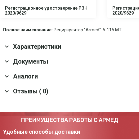
Регистрационное удостоверение РЗН
Регистраци
2020/9629
2020/9629
Полное наименование:
Рециркулятор "Armed": 5-115 МТ
Характеристики
Основные характеристики
Документы
Количество ламп
5 шт.
Аналоги
Скачать все документы
Гарантия
1 год
Оснащение
Индикатор времени; 8 запасных сменных
Отзывы ( 0)
фильтров
Рециркулятор бактерицидный Армед 3-115
Материал корпуса
Металл
МТ Лампа 3х15 Вт
Категории
Жилые помещения, I, II, III, IV, V
помещений
Артикул: 19768
Оставить отзыв
Тип облучателя
Закрытый
ПРЕИМУЩЕСТВА РАБОТЫ С АРМЕД
12 290 ₽
Тип цоколя лампы
G13
Удобные способы доставки
Добавить в корзину
Наличие индикатора
да
наработки ламп