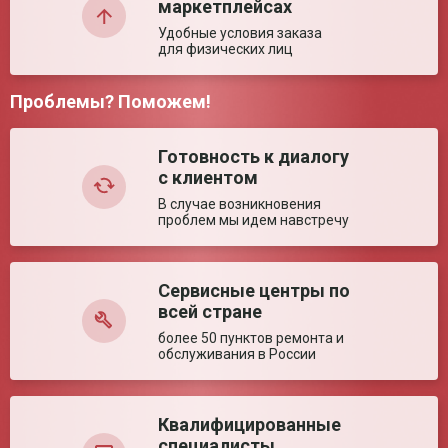
Рекомендуемый
140 м³
маркетплейсах
объем помещения
Удобные условия заказа
для физических лиц
Ключевые преимущества
Особенности
Бесперерывная работа в присутствии людей и
Проблемы? Поможем!
животных. Индикатор наработки лампы.
Комментарий:
Возможность установки на передвижную
подставку.
Готовность к диалогу
с клиентом
В случае возникновения
проблем мы идем навстречу
Сервисные центры по
Оставить отзыв
всей стране
более 50 пунктов ремонта и
обслуживания в России
Квалифицированные
специалисты