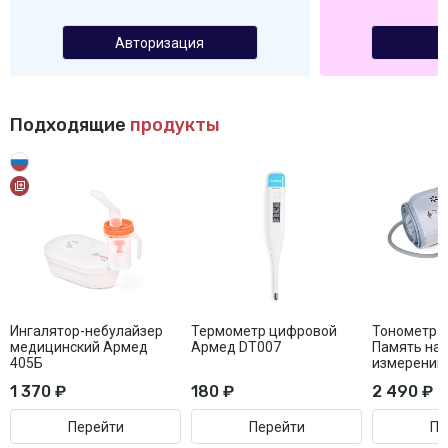
Авторизация
Подходящие
продукты
Ингалятор-небулайзер
Термометр цифровой
Тонометр 
медицинский Армед
Армед DT007
Память на 
405Б
измерений
1 370 ₽
180 ₽
2 490 ₽
Перейти
Перейти
Пе