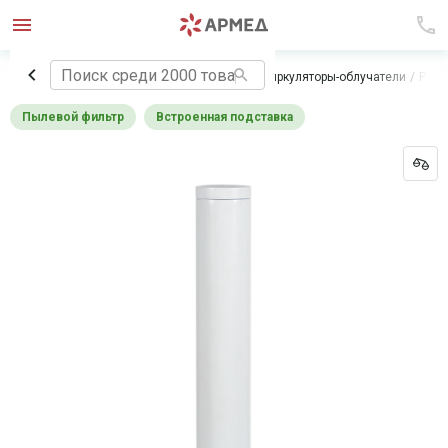
Главная
Медицинское оборудование
Рециркуляторы-облучатели
Реци
Пылевой фильтр
Встроенная подставка