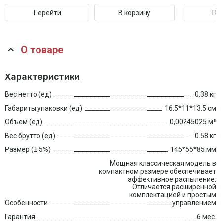
Перейти
В корзину
Пе
О товаре
Характеристики
Вес нетто (ед)
0.38 кг
Габариты упаковки (ед)
16.5*11*13.5 см
Объем (ед)
0,00245025 м³
Вес брутто (ед)
0.58 кг
Размер (± 5%)
145*55*85 мм
Мощная классическая модель в
компактном размере обеспечивает
эффективное распыление.
Отличается расширенной
комплектацией и простым
Особенности
управлением
Гарантия
6 мес.