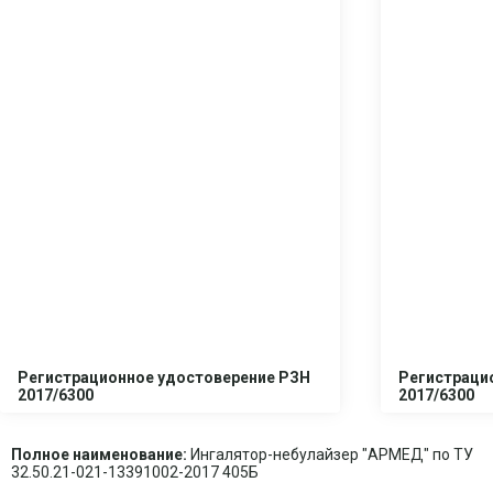
Регистрационное удостоверение РЗН
Регистраци
2017/6300
2017/6300
Полное наименование:
Ингалятор-небулайзер "АРМЕД" по ТУ
32.50.21-021-13391002-2017 405Б