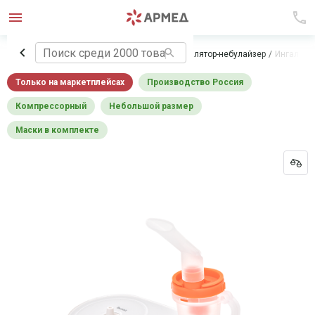
Главная
Медицинское оборудование
Ингалятор-небулайзер
Ингалято
Только на маркетплейсах
производство Россия
компрессорный
небольшой размер
маски в комплекте