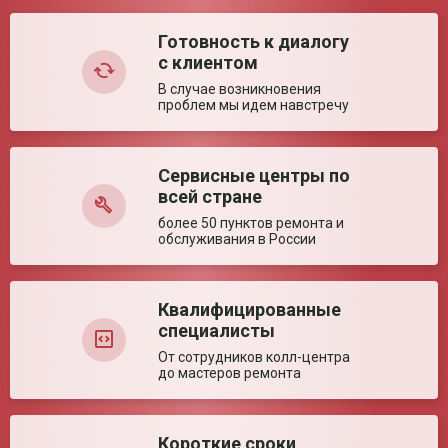
Комментарий:
Готовность к диалогу
с клиентом
В случае возникновения
проблем мы идем навстречу
Сервисные центры по
Оставить отзыв
всей стране
более 50 пунктов ремонта и
обслуживания в России
Квалифицированные
специалисты
От сотрудников колл-центра
до мастеров ремонта
Короткие сроки