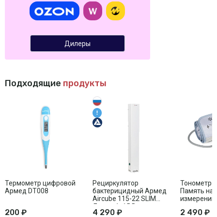
Дилеры
Подходящие
продукты
Термометр цифровой
Рециркулятор
Тонометр 
Армед DT008
бактерицидный Армед
Память на 
Aircube 115-22 SLIM
измерений
Лампа 1х15 Вт
200 ₽
4 290 ₽
2 490 ₽