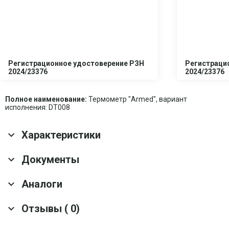
Регистрационное удостоверение РЗН
Регистраци
2024/23376
2024/23376
Полное наименование:
Термометр "Armed", вариант
исполнения: DT008
Характеристики
Основные характеристики
Документы
Гарантия
1 год
Аналоги
Скачать все документы
Срок службы
5 лет
Тип дисплея
ЖК
Отзывы ( 0)
Термометр цифровой Армед DT007
Оснащение
Термометр; Элемент питания; Кейс
Материал корпуса
Пластик