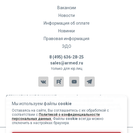
Вакансии
Новости
Информация об оплате
Новинки
Правовая информация
ЭДО
8 (495) 636-28-25
sales@armed.ru
только для юр.лиц
ОБРАЩАЕМ ВАШЕ ВНИМАНИЕ, что данный интернет-сайт и материалы,
размещенные на нем, носят исключительно информационный
Мы используем файлы
cookie
характер и ни при каких условиях не являются публичной офертой,
определяемой положениями статьи 437 Гражданского кодекса РФ.
Оставаясь на сайте, Вы соглашаетесь с их обработкой с
соответствии с
Политикой о конфиденциальности
Copyright 2004-2026 © Армед
персональных данных.
Файлы
cookie
всегда можно
отключить в настройках браузера.
ИМЕЮТСЯ ПРОТИВОПОКАЗАНИЯ, ПЕРЕД ИСПОЛЬЗОВАНИЕМ