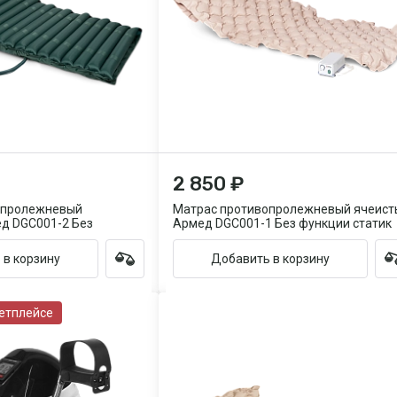
2 850 ₽
опролежневый
Матрас противопролежневый ячеист
д DGC001-2 Без
Армед DGC001-1 Без функции статик
 в корзину
Добавить в корзину
етплейсе