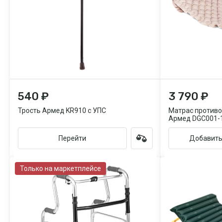
540 ₽
3 790 ₽
Трость Армед KR910 с УПС
Матрас против
Армед DGC001-1
Перейти
Добавить
Только на маркетплейсе