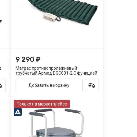
9 290 ₽
д
Матрас противопролежневый
трубчатый Армед DGC001-2 С функцией
статик
Добавить в корзину
Только на маркетплейсе