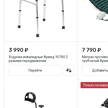
3 990 ₽
7 790 ₽
Ходунки инвалидные Армед YU760 2
Матрас против
режима передвижения
трубчатый Арме
функции статик
Перейти
Добавить
Только на марк