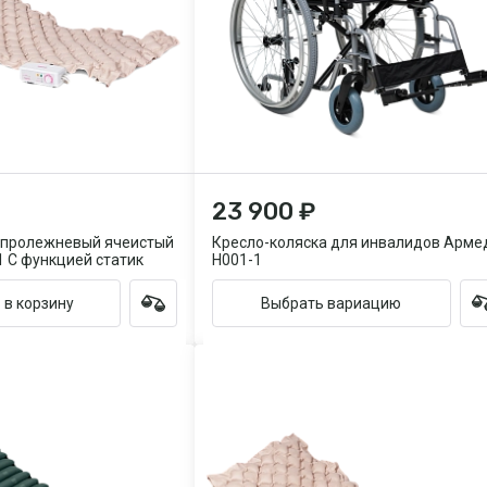
23 900 ₽
опролежневый ячеистый
Кресло-коляска для инвалидов Арме
 С функцией статик
H001-1
 в корзину
Выбрать вариацию