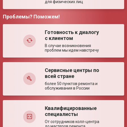
для физических лиц
Размер (± 5%)
1050*630*920 мм
Грузоподъемность
120 кг
Проблемы? Поможем!
Размер в сложенном
800*290*720 мм
Комментарий:
состоянии (± 5%)
Ширина сиденья (±
430 мм
Готовность к диалогу
5%)
с клиентом
Глубина сиденья (±
420 мм
5%)
В случае возникновения
проблем мы идем навстречу
Диаметр колес (± 5%)
190/610/100 мм
Высота сиденья (±
500 мм
5%)
Сервисные центры по
Оставить отзыв
Ключевые преимущества
всей стране
Особенности
Транзитные колёса. Облегченная конструкция.
более 50 пунктов ремонта и
обслуживания в России
Квалифицированные
специалисты
От сотрудников колл-центра
до мастеров ремонта