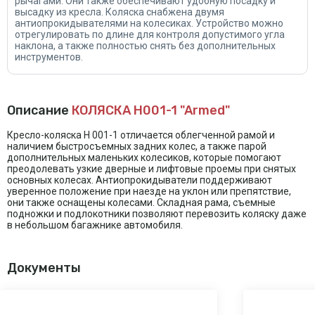
рычагами. Они также обеспечивают удобную посадку и
высадку из кресла. Коляска снабжена двумя
антиопрокидывателями на колесиках. Устройство можно
отрегулировать по длине для контроля допустимого угла
наклона, а также полностью снять без дополнительных
инструментов.
Описание
КОЛЯСКА H001-1 "Armed"
Кресло-коляска Н 001-1 отличается облегченной рамой и
наличием быстросъемных задних колес, а также парой
дополнительных маленьких колесиков, которые помогают
преодолевать узкие дверные и лифтовые проемы при снятых
основных колесах. Антиопрокидыватели поддерживают
уверенное положение при наезде на уклон или препятствие,
они также оснащены колесами. Складная рама, съемные
подножки и подлокотники позволяют перевозить коляску даже
в небольшом багажнике автомобиля.
Документы