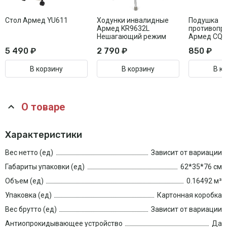
Стол Армед YU611
Ходунки инвалидные
Подушка
Армед KR9632L
противопр
Нешагающий режим
Армед CQD
5 490 ₽
2 790 ₽
850 ₽
В корзину
В корзину
В к
О товаре
Характеристики
Вес нетто (ед)
Зависит от вариации
Габариты упаковки (ед)
62*35*76 см
Объем (ед)
0.16492 м³
Упаковка (ед)
Картонная коробка
Вес брутто (ед)
Зависит от вариации
Антиопрокидывающее устройство
Да