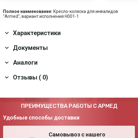
Полное наименование:
Кресло-коляска для инвалидов
"Armed", вариант исполнения H001-1
Характеристики
Основные характеристики
Документы
Антиопрокидывающее
Да
Аналоги
устройство
Скачать все документы
Гарантия
1 год
Отзывы ( 0)
Срок службы
5 лет
Кресло-коляска для инвалидов Армед
Оснащение
Поясной ремень безопасности; Роликовые
H007-3
антиопрокидыватели; Транзитные колёса
Тип тормозного
Стояночный
Артикул: 20049
механизма
Оставить отзыв
ПРЕИМУЩЕСТВА РАБОТЫ С АРМЕД
10 290 ₽
Материал рамы
Металлический сплав
Тип рамы
Складная
Удобные способы доставки
Добавить в корзину
Тип подлокотников
Съёмные
Задние шины
Пневматические шины
Самовывоз с нашего