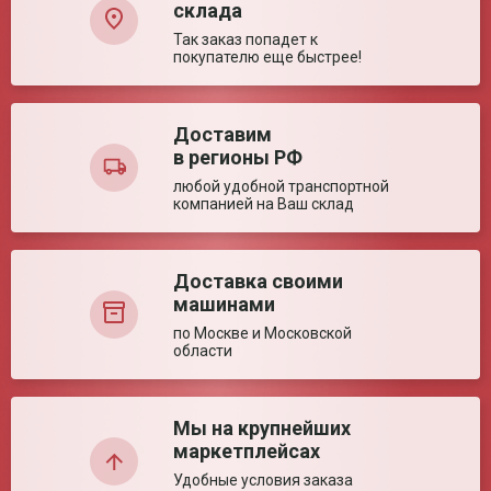
Передние шины
Цельнолитые
склада
Тип
Механическая
Так заказ попадет к
покупателю еще быстрее!
Материал спинки и
Нейлон
сиденья
Задние колеса
Быстросъёмные
Количество
2 шт.
Доставим
подножек
в регионы РФ
Ваша оценка:
Тип подножек
Съемные, Поворотные, Регулируемые по
любой удобной транспортной
высоте
компанией на Ваш склад
Достоинства:
Транспортные характеристики
Вес нетто (ед)
18.2 кг
Доставка своими
Регистрационное удостоверение РЗН
Регистраци
Габариты упаковки
62*35*76 см
машинами
2020/10748
2020/10748
(ед)
по Москве и Московской
Объем (ед)
0.16492 м³
области
Упаковка (ед)
Картонная коробка
Вес брутто (ед)
20.1 кг
Недостатки:
Страна производства
Китай
Мы на крупнейших
маркетплейсах
Технические характеристики
Удобные условия заказа