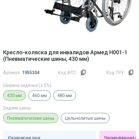
Кресло-коляска для инвалидов Армед H001-1
(Пневматические шины, 430 мм)
Артикул:
1955304
Код ФСС:
Код ТРУ:
Ширина сиденья (± 5%):
430 мм
460 мм
480 мм
Задние шины:
Пневматические шины
Цельнолитые шины
Юридические лица
Рекомендованная р