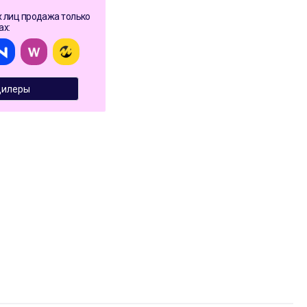
 лиц продажа только
ах:
илеры