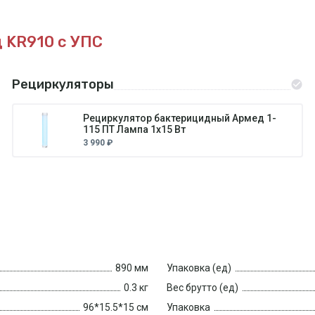
д KR910
с УПС
Рециркуляторы
Рециркулятор бактерицидный Армед 1-
115 ПТ Лампа 1х15 Вт
3 990 ₽
890 мм
Упаковка (ед)
0.3 кг
Вес брутто (ед)
96*15.5*15 см
Упаковка