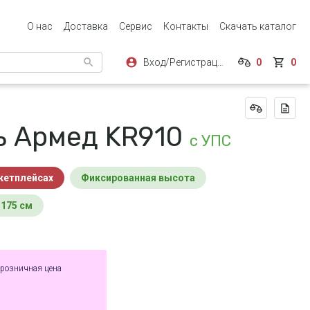
О нас
Доставка
Сервис
Контакты
Скачать каталог
Вход/Регистрация
0
0
ь Армед KR910
с УПС
ркетплейсах
фиксированная высота
-175 см
 розничная цена