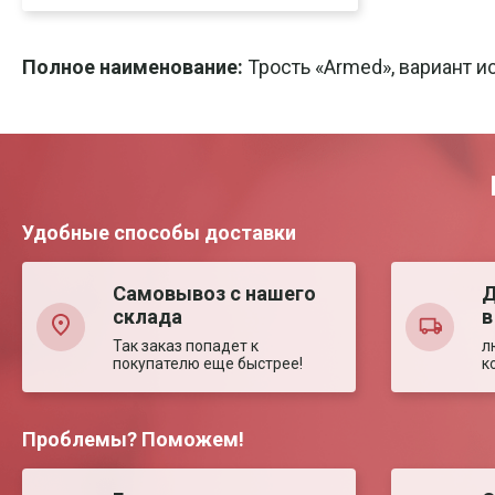
Скачать
Печать
Полное наименование:
Трость «Armed», вариант и
Удобные способы доставки
Самовывоз с нашего
Д
склада
в
Так заказ попадет к
л
покупателю еще быстрее!
к
Проблемы? Поможем!