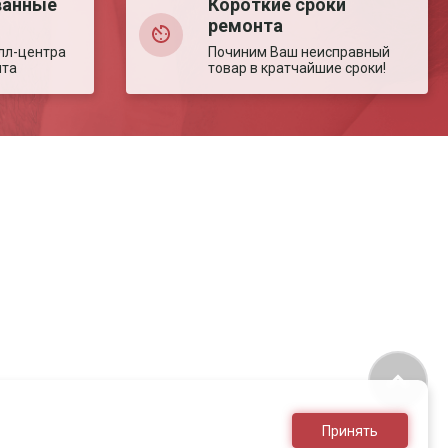
ванные
Короткие сроки
ремонта
лл-центра
Починим Ваш неисправный
нта
товар в кратчайшие сроки!
Принять