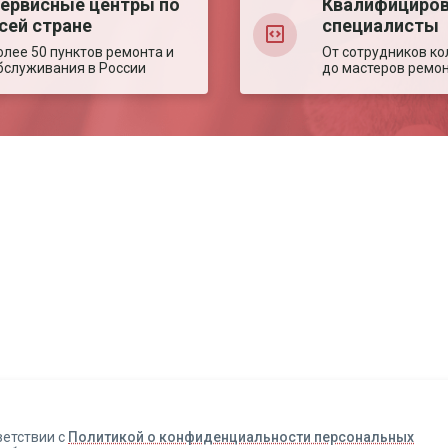
ервисные центры по
Квалифициро
сей стране
специалисты
олее 50 пунктов ремонта и
От сотрудников ко
бслуживания в России
до мастеров ремо
Авторизация
Авторизация
Телефон
Телефон
Email
Email
ветствии с
Политикой о конфиденциальности персональных