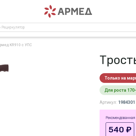
р Рециркулятор
Армед KR910
с УПС
Трост
Только на ма
для роста 170
Артикул:
1984301
Рекомендованная
540 ₽