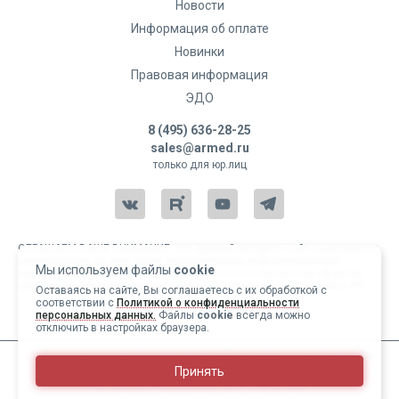
Новости
Информация об оплате
Новинки
Правовая информация
ЭДО
8 (495) 636-28-25
sales@armed.ru
только для юр.лиц
ОБРАЩАЕМ ВАШЕ ВНИМАНИЕ, что данный интернет-сайт и материалы,
размещенные на нем, носят исключительно информационный
Мы используем файлы
cookie
характер и ни при каких условиях не являются публичной офертой,
определяемой положениями статьи 437 Гражданского кодекса РФ.
Оставаясь на сайте, Вы соглашаетесь с их обработкой с
соответствии с
Политикой о конфиденциальности
Copyright 2004-2026 © Армед
персональных данных.
Файлы
cookie
всегда можно
отключить в настройках браузера.
ИМЕЮТСЯ ПРОТИВОПОКАЗАНИЯ, ПЕРЕД ИСПОЛЬЗОВАНИЕМ
Принять
НЕОБХОДИМО ОЗНАКОМИТЬСЯ С ИНСТРУКЦИЕЙ И
ПРОКОНСУЛЬТИРОВАТЬСЯ С ВРАЧОМ