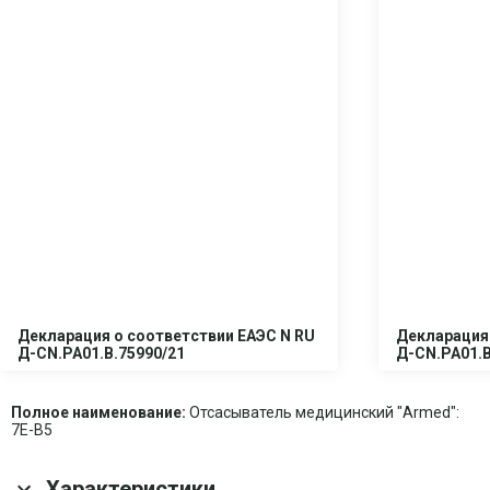
Декларация о соответствии ЕАЭС N RU
Декларация 
Д-CN.PA01.B.75990/21
Д-CN.PA01.B
Полное наименование:
Отсасыватель медицинский "Armed":
7E-B5
Характеристики