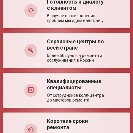
Готовность к диалогу
Шум, не более
70 дБ
с клиентом
Электропитание
220 В/50 Гц
В случае возникновения
Цикл работы
30/15 мин
проблем мы идем навстречу
Наработка на отказ
5000 ч
Ключевые преимущества
Сервисные центры по
Оставить отзыв
всей стране
Особенности
Переносная модель с высокой
производительностью подходит для
более 50 пунктов ремонта и
использования в различных областях.
обслуживания в России
Квалифицированные
специалисты
От сотрудников колл-центра
до мастеров ремонта
Короткие сроки
ремонта