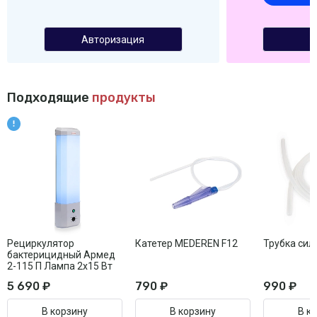
Авторизация
Подходящие
продукты
Рециркулятор
Катетер MEDEREN F12
Трубка сил
бактерицидный Армед
2-115 П Лампа 2х15 Вт
5 690 ₽
790 ₽
990 ₽
В корзину
В корзину
В к