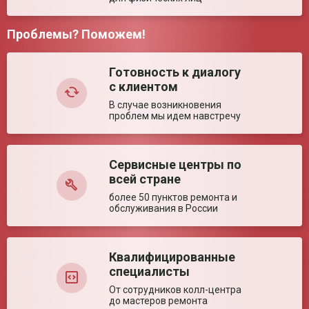
Шум, не более
60 дБ
Проблемы? Поможем!
Электропитание
220 В/50 Гц
Цикл работы
30/15 мин
Наработка на отказ
5000 ч
Готовность к диалогу
с клиентом
Ключевые преимущества
Недостатки:
В случае возникновения
проблем мы идем навстречу
Особенности
Передвижная модель с простыми настройками
и возможностью запуска работы от ножной
педали. Компактный размер и оптимальный
размер удобны для использования в
различных отделениях медучреждения.
Сервисные центры по
всей стране
более 50 пунктов ремонта и
Комментарий:
обслуживания в России
Квалифицированные
специалисты
От сотрудников колл-центра
до мастеров ремонта