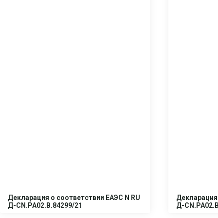
Декларация о соответствии ЕАЭС N RU
Декларация 
Д-CN.PA02.B.84299/21
Д-CN.PA02.B