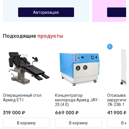
Авторизация
Подходящие
продукты
Операционный стол
Концентратор
Отсасыват
Армед ET-I
кислорода Армед JAY-
хирургиче
20 (4.0)
7A-23B-1
319 000 ₽
669 000 ₽
41 900 ₽
В корзину
В корзину
В к