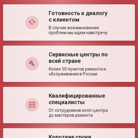
Комментарий:
освещения
Время выхода на
5 сек
Готовность к диалогу
рабочий режим
с клиентом
Ключевые преимущества
В случае возникновения
проблем мы идем навстречу
Особенности
Многофункциональный светильник с большим
количеством настроек каждого блока под
конкретные цели. Подходит для различных
медицинских кабинетов.
Сервисные центры по
Оставить отзыв
всей стране
более 50 пунктов ремонта и
обслуживания в России
Квалифицированные
специалисты
От сотрудников колл-центра
до мастеров ремонта
Короткие сроки