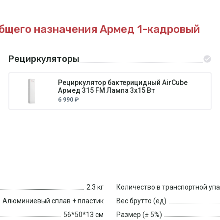
бщего назначения Армед 1-кадровый
Рециркуляторы
Рециркулятор бактерицидный AirCube
Армед 315 FM Лампа 3х15 Вт
6 990 ₽
2.3 кг
Количество в транспортной уп
Алюминиевый сплав + пластик
Вес брутто (ед)
56*50*13 см
Размер (± 5%)