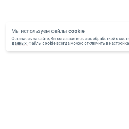
Мы используем файлы
cookie
Оставаясь на сайте, Вы соглашаетесь с их обработкой с соот
данных.
Файлы
cookie
всегда можно отключить в настройка
Copyright 2004-2026 © Армед
ОБРАЩАЕМ ВАШЕ ВНИМАНИЕ, что данный интернет-сайт и материалы,
размещенные на нем, носят исключительно информационный характер и
ни при каких условиях не являются публичной офертой, определяемой
положениями статьи 437 Гражданского кодекса РФ.
ИМЕЮТСЯ ПРОТИВОПОКАЗАН