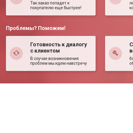
Так заказ попадет к
л
покупателю еще быстрее!
к
Проблемы? Поможем!
Готовность к диалогу
С
с клиентом
в
В случае возникновения
б
проблем мы идем навстречу
о