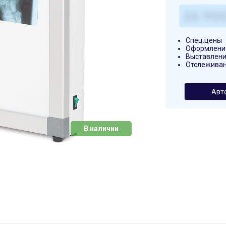
Спец.цены
Оформление
Выставлени
Отслеживан
Авт
В наличии