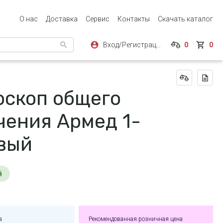
О нас
Доставка
Сервис
Контакты
Скачать каталог
Вход/Регистрация
0
0
оскоп общего
чения Армед 1-
вый
й
а
Рекомендованная розничная цена