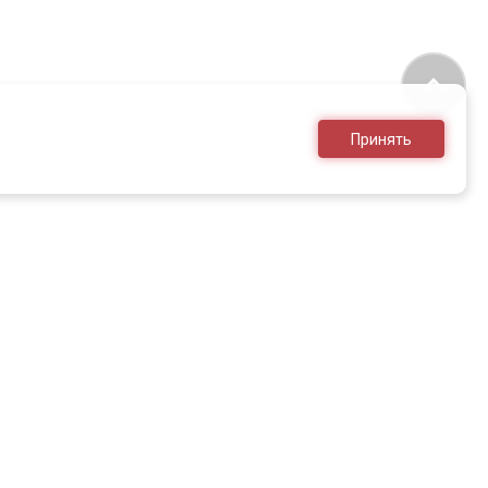
Принять
8 (495) 636-28-25
sales@armed.ru
только для юр.лиц
НЕОБХОДИМО ОЗНАКОМИТЬСЯ