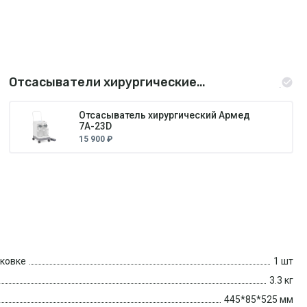
Отсасыватели хирургические
медицинские
Отсасыватель хирургический Армед
7А-23D
15 900 ₽
аковке
1 шт
3.3 кг
445*85*525 мм