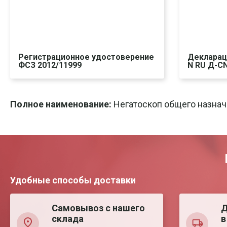
Регистрационное удостоверение
Декларац
ФСЗ 2012/11999
N RU Д-CN
Скачать
Печать
Ска
Полное наименование:
Негатоскоп общего назнач
Удобные способы доставки
Самовывоз с нашего
Д
склада
в