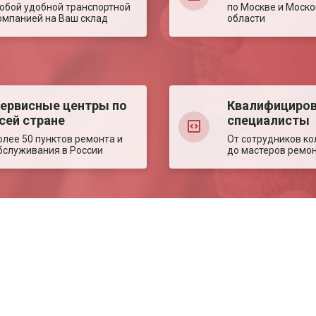
юбой удобной транспортной
по Москве и Моско
омпанией на Ваш склад
области
ервисные центры по
Квалифициро
сей стране
специалисты
олее 50 пунктов ремонта и
От сотрудников ко
бслуживания в России
до мастеров ремо