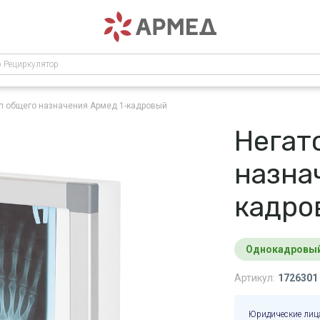
р Рециркулятор
п общего назначения Армед 1-кадровый
Негат
назна
кадро
Однокадровы
Артикул:
1726301
Юридические лиц