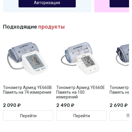
Авторизация
Подходящие
продукты
Тонометр Армед YE660B
Тонометр Армед YE660E
Тонометр 
Память на 74 измерения
Память на 100
Память на 
измерений
2 090 ₽
2 490 ₽
2 690 ₽
Перейти
Перейти
Пе