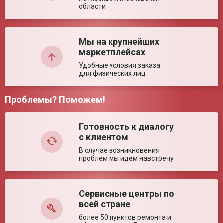
отказное 2005251
области
Недостатки:
Мы на крупнейших
маркетплейсах
Удобные условия заказа
для физических лиц
Проблемы? Поможем!
Комментарий:
Готовность к диалогу
с клиентом
В случае возникновения
проблем мы идем навстречу
Сервисные центры по
Оставить отзыв
всей стране
более 50 пунктов ремонта и