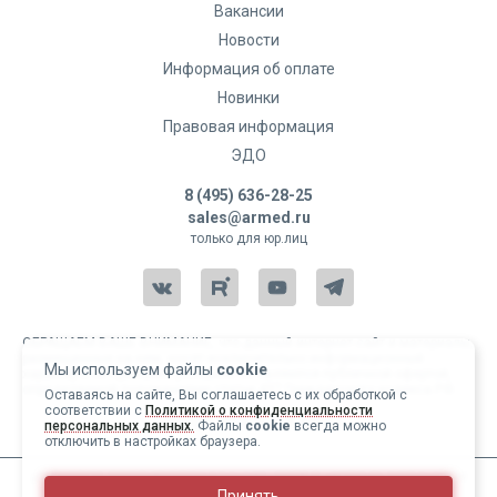
Вакансии
Новости
Информация об оплате
Новинки
Правовая информация
ЭДО
8 (495) 636-28-25
sales@armed.ru
только для юр.лиц
ОБРАЩАЕМ ВАШЕ ВНИМАНИЕ, что данный интернет-сайт и материалы,
размещенные на нем, носят исключительно информационный
Мы используем файлы
cookie
характер и ни при каких условиях не являются публичной офертой,
определяемой положениями статьи 437 Гражданского кодекса РФ.
Оставаясь на сайте, Вы соглашаетесь с их обработкой с
соответствии с
Политикой о конфиденциальности
Copyright 2004-2026 © Армед
персональных данных.
Файлы
cookie
всегда можно
отключить в настройках браузера.
ИМЕЮТСЯ ПРОТИВОПОКАЗАНИЯ, ПЕРЕД ИСПОЛЬЗОВАНИЕМ
Принять