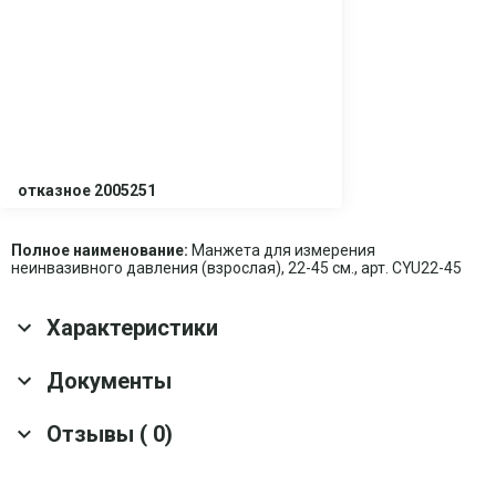
отказное 2005251
Полное наименование:
Манжета для измерения
неинвазивного давления (взрослая), 22-45 см., арт. CYU22-45
Характеристики
Основные характеристики
Документы
Регулировка длины
Да
Отзывы ( 0)
Скачать все документы
Материал
ПВХ / полиэфирное волокно
Транспортные характеристики