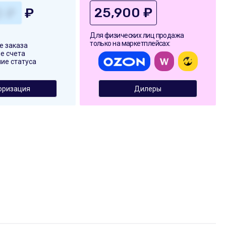
25,900 ₽
₽
Для физических лиц продажа
только на маркетплейсах:
 заказа
е счета
ие статуса
оризация
Дилеры