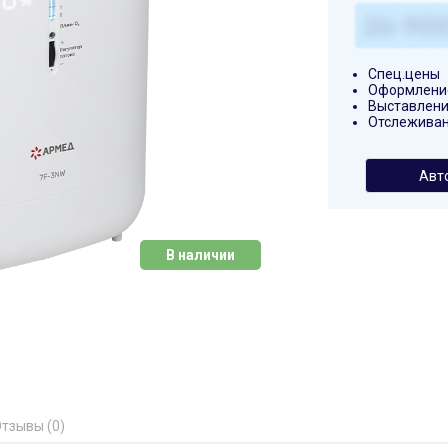
Спец.цены
Оформление
Выставлени
Отслеживан
Авт
В наличии
тзывы (0)