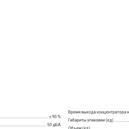
Время выхода концентратора 
≥ 90 %
Габариты упаковки (ед)
50 дБА
Объем (ед)