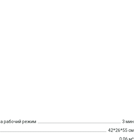
на рабочий режим
3 мин
42*26*55 см
0.06 м³