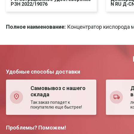
РЗН 2022/19076
N RU Д-CN
Скачать
Печать
Ска
Полное наименование:
Концентратор кислорода м
Удобные способы доставки
Самовывоз с нашего
Д
склада
в
Так заказ попадет к
л
покупателю еще быстрее!
к
Проблемы? Поможем!