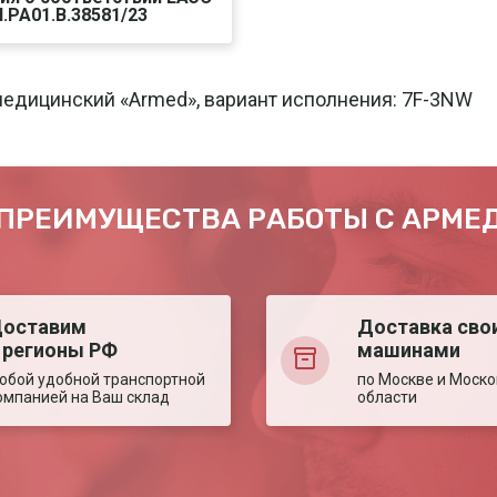
.PA01.B.38581/23
чать
Печать
едицинский «Armed», вариант исполнения: 7F-3NW
ПРЕИМУЩЕСТВА РАБОТЫ С АРМЕ
оставим
Доставка сво
 регионы РФ
машинами
юбой удобной транспортной
по Москве и Моско
омпанией на Ваш склад
области