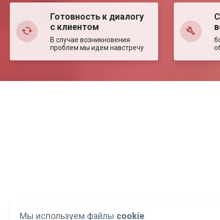
Готовность к диалогу
С
с клиентом
в
В случае возникновения
б
проблем мы идем навстречу
о
Мы используем файлы
cookie