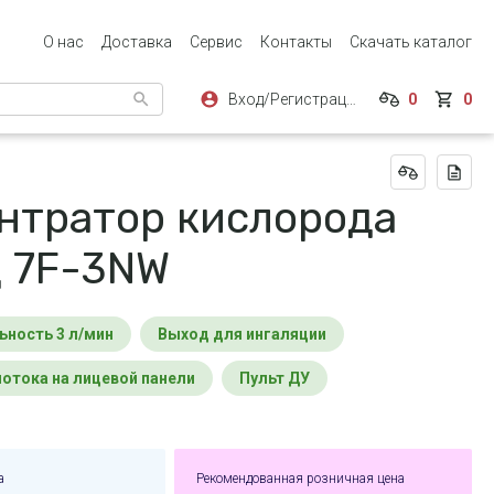
О нас
Доставка
Сервис
Контакты
Скачать каталог
Вход/Регистрация
0
0
нтратор кислорода
 7F-3NW
ьность 3 л/мин
Выход для ингаляции
потока на лицевой панели
Пульт ДУ
а
Рекомендованная розничная цена