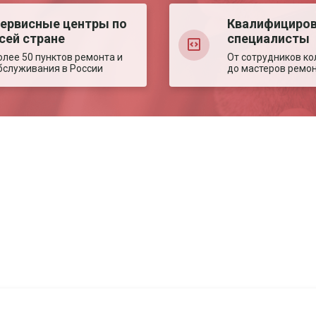
ервисные центры по
Квалифициро
сей стране
специалисты
олее 50 пунктов ремонта и
От сотрудников ко
бслуживания в России
до мастеров ремо
Авторизация
Авторизация