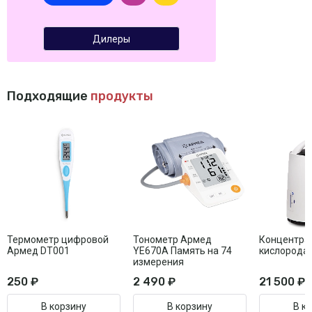
Дилеры
Подходящие
продукты
Термометр цифровой
Тонометр Армед
Концентра
Армед DT001
YE670A Память на 74
кислорода
измерения
250 ₽
2 490 ₽
21 500 ₽
В корзину
В корзину
В к