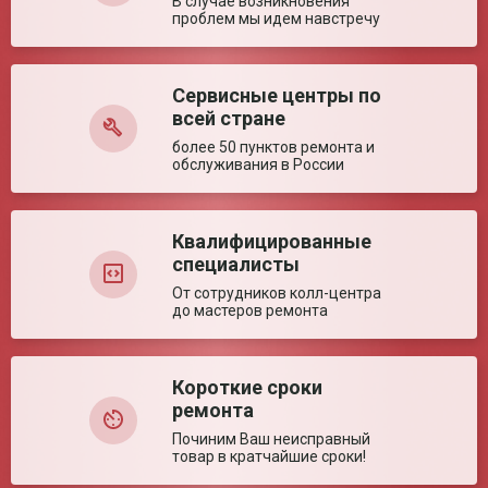
В случае возникновения
Максимальный объём
8 мл
проблем мы идем навстречу
раствора
Время выхода на
5 сек
рабочий режим
Сервисные центры по
Оставить отзыв
Ключевые преимущества
всей стране
более 50 пунктов ремонта и
Особенности
Мощная классическая модель в компактном
обслуживания в России
размере обеспечивает эффективное
распыление. Отличается расширенной
комплектацией и простым управлением
Квалифицированные
специалисты
От сотрудников колл-центра
до мастеров ремонта
Короткие сроки
ремонта
Починим Ваш неисправный
товар в кратчайшие сроки!