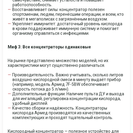
самочувствие, снимает усталость и повышает
работоспособность.
Восстанавливает силы: концентратор полезен
спортсменам, людям, перенёсшим операции, и всем, кто
живёт в мегаполисах с загрязнённым воздухом.
Укрепляет иммунитет: достаточный уровень кислорода
в крови поддерживает иммунную систему и помогает
организму справляться с инфекциями.
Миф 3: Все концентраторы одинаковые
На рынке представлено множество моделей, но их
характеристики могут существенно различаться.
Производительность. Важно учитывать, сколько литров
воздушно-кислородной смеси в минуту выдаёт прибор
(например, модель Армед 7F-5BW обеспечивает
скорость потока до 5 л/мин).
Дополнительные функции. Наличие пульта ДУ и выхода
для ингаляций, регулировка концентрации кислорода,
удобный дисплей.
Качество сборки и надёжность. Концентраторы
кислорода Армед производятся из качественных
комплектующих и проходят тщательный контроль.
Кислородный концентратор
— полезное устройство для