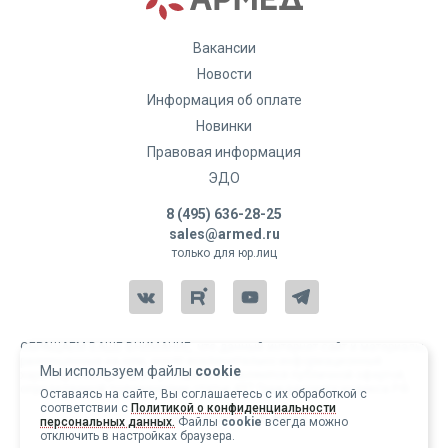
Вакансии
Новости
Информация об оплате
Новинки
Правовая информация
ЭДО
8 (495) 636-28-25
sales@armed.ru
только для юр.лиц
ОБРАЩАЕМ ВАШЕ ВНИМАНИЕ, что данный интернет-сайт и материалы,
размещенные на нем, носят исключительно информационный
Мы используем файлы
cookie
характер и ни при каких условиях не являются публичной офертой,
определяемой положениями статьи 437 Гражданского кодекса РФ.
Оставаясь на сайте, Вы соглашаетесь с их обработкой с
соответствии с
Политикой о конфиденциальности
Copyright 2004-2026 © Армед
персональных данных.
Файлы
cookie
всегда можно
отключить в настройках браузера.