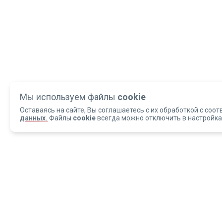
Мы используем файлы
cookie
Оставаясь на сайте, Вы соглашаетесь с их обработкой с соот
данных.
Файлы
cookie
всегда можно отключить в настройка
Copyright 2004-2026 © Армед
ОБРАЩАЕМ ВАШЕ ВНИМАНИЕ, что данный интернет-сайт и материалы,
размещенные на нем, носят исключительно информационный характер и
ни при каких условиях не являются публичной офертой, определяемой
положениями статьи 437 Гражданского кодекса РФ.