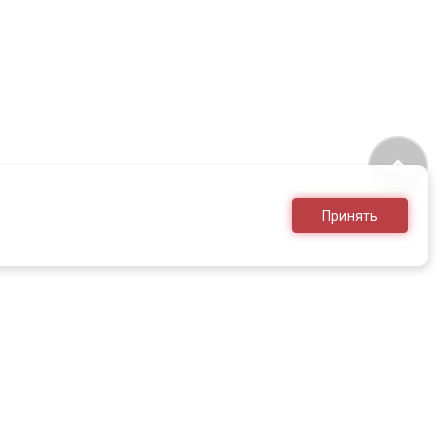
Принять
8 (495) 636-28-25
sales@armed.ru
только для юр.лиц