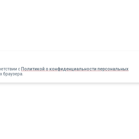
Авторизация
Телефон
Email
ветствии с
Политикой о конфиденциальности персональных
х браузера.
Вакансии
Прислать смс
Новости
Информация об оплате
Зарегистрироваться
Новинки
Правовая информация