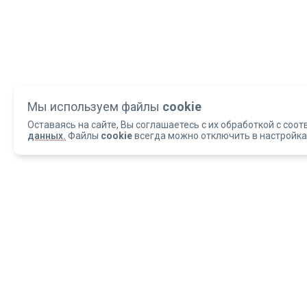
Мы используем файлы
cookie
Оставаясь на сайте, Вы соглашаетесь с их обработкой с соот
данных.
Файлы
cookie
всегда можно отключить в настройка
Copyright 2004-2026 © Армед
ОБРАЩАЕМ ВАШЕ ВНИМАНИЕ, что данный интернет-сайт и материалы,
размещенные на нем, носят исключительно информационный характер и
ни при каких условиях не являются публичной офертой, определяемой
положениями статьи 437 Гражданского кодекса РФ.