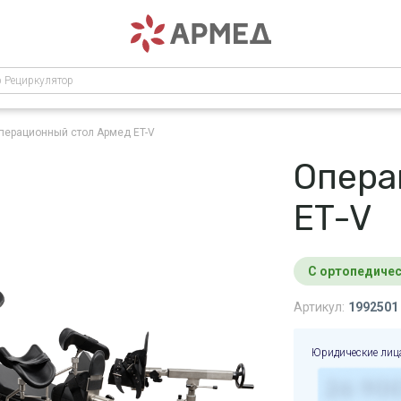
р Рециркулятор
перационный стол Армед ET-V
Опера
ET-V
С ортопедиче
Артикул:
1992501
Юридические лиц