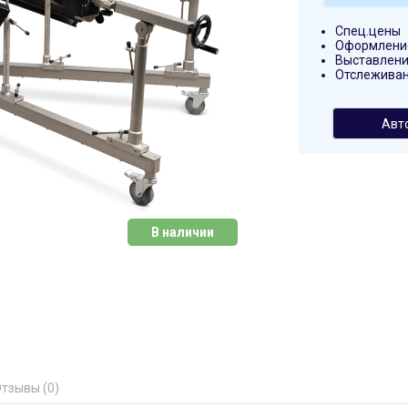
Спец.цены
Оформление
Выставлени
Отслеживан
Авт
В наличии
тзывы (0)