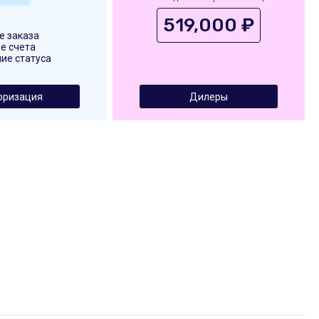
519,000 ₽
 заказа
е счета
ие статуса
оризация
Дилеры