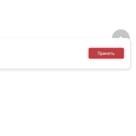
Принять
8 (495) 636-28-25
sales@armed.ru
только для юр.лиц