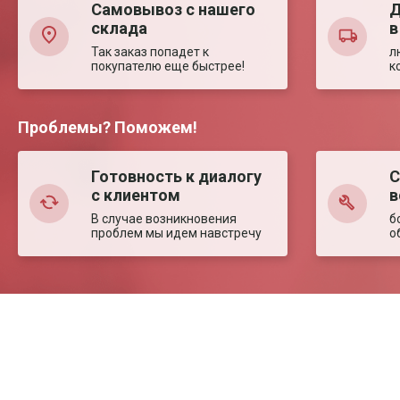
Самовывоз с нашего
Д
склада
в
Так заказ попадет к
л
покупателю еще быстрее!
к
Проблемы? Поможем!
Готовность к диалогу
С
с клиентом
в
В случае возникновения
б
проблем мы идем навстречу
о