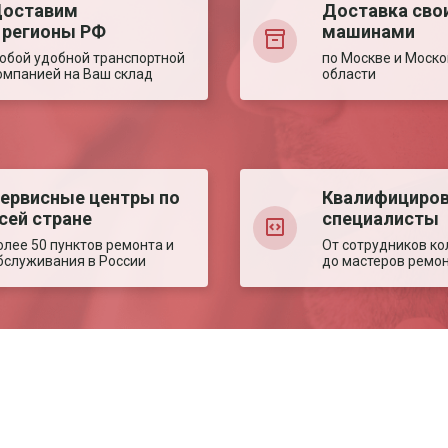
оставим
Доставка сво
 регионы РФ
машинами
юбой удобной транспортной
по Москве и Моско
омпанией на Ваш склад
области
ервисные центры по
Квалифициро
сей стране
специалисты
олее 50 пунктов ремонта и
От сотрудников ко
бслуживания в России
до мастеров ремо