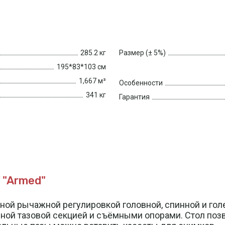
285.2 кг
Размер (± 5%)
195*83*103 см
1,667 м³
Особенности
341 кг
Гарантия
"Armed"
ой рычажной регулировкой головной, спинной и гол
ой тазовой секцией и съёмными опорами. Стол позв