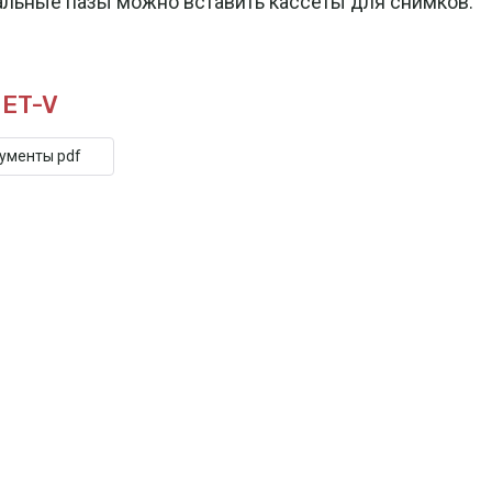
альные пазы можно вставить кассеты для снимков.
 ET-V
кументы pdf