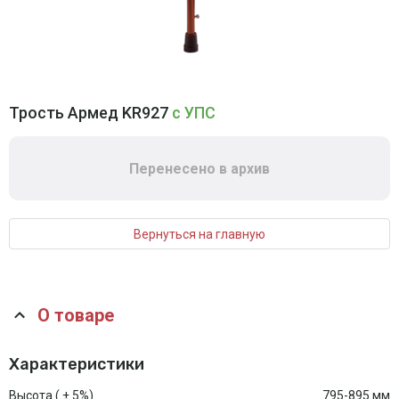
Трость Армед KR927
с УПС
Перенесено в архив
Вернуться на главную
О товаре
Характеристики
Высота ( ± 5%)
795-895 мм