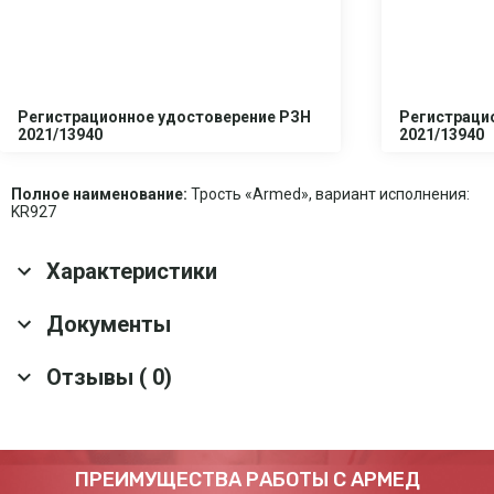
Регистрационное удостоверение РЗН
Регистраци
2021/13940
2021/13940
Полное наименование:
Трость «Armed», вариант исполнения:
KR927
Характеристики
Основные характеристики
Документы
Количество секций
4
Отзывы ( 0)
Скачать все документы
Материал трости
Алюминиевый сплав
Регулировка длины
Телескопический механизм
Устойчивость к
Да
коррозии
Оставить отзыв
ПРЕИМУЩЕСТВА РАБОТЫ С АРМЕД
Сменная опорная
Да