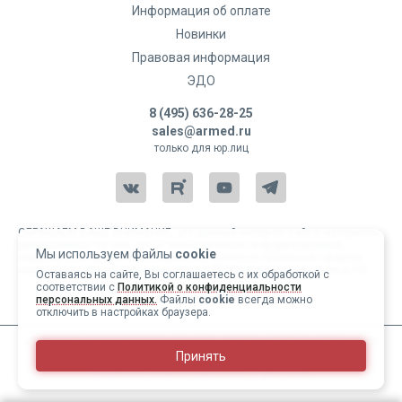
Информация об оплате
Новинки
Правовая информация
ЭДО
8 (495) 636-28-25
sales@armed.ru
только для юр.лиц
ОБРАЩАЕМ ВАШЕ ВНИМАНИЕ, что данный интернет-сайт и материалы,
размещенные на нем, носят исключительно информационный
Мы используем файлы
cookie
характер и ни при каких условиях не являются публичной офертой,
определяемой положениями статьи 437 Гражданского кодекса РФ.
Оставаясь на сайте, Вы соглашаетесь с их обработкой с
соответствии с
Политикой о конфиденциальности
Copyright 2004-2026 © Армед
персональных данных.
Файлы
cookie
всегда можно
отключить в настройках браузера.
ИМЕЮТСЯ ПРОТИВОПОКАЗАНИЯ, ПЕРЕД ИСПОЛЬЗОВАНИЕМ
Принять
НЕОБХОДИМО ОЗНАКОМИТЬСЯ С ИНСТРУКЦИЕЙ И
1
/
15
ПРОКОНСУЛЬТИРОВАТЬСЯ С ВРАЧОМ