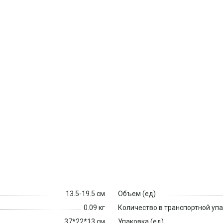
13.5-19.5 см
Объем (ед)
0.09 кг
Количество в транспортной уп
37*22*13 см
Упаковка (ед)