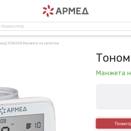
р Рециркулятор
рмед YE8600A
Манжета на запястье
Тоном
Манжета н
Посмотр