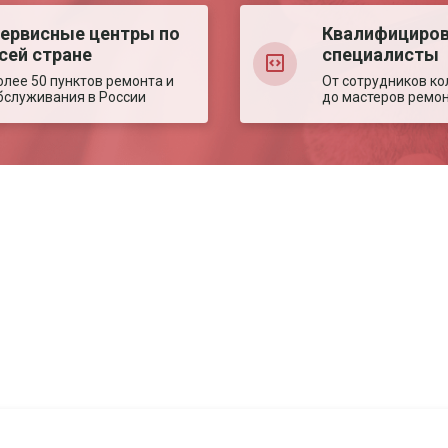
ервисные центры по
Квалифициро
сей стране
специалисты
олее 50 пунктов ремонта и
От сотрудников ко
бслуживания в России
до мастеров ремо
Авторизация
Авторизация