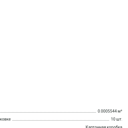
0.0005544 м³
аковке
10 шт.
Картонная коробка