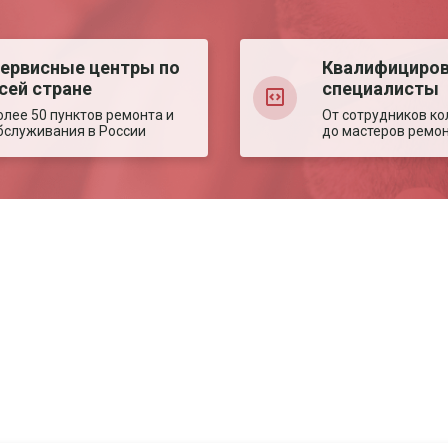
ервисные центры по
Квалифициро
сей стране
специалисты
олее 50 пунктов ремонта и
От сотрудников ко
бслуживания в России
до мастеров ремо
Авторизация
Авторизация