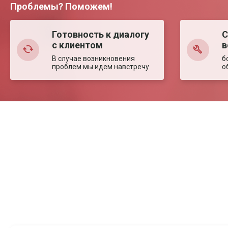
Проблемы? Поможем!
Готовность к диалогу
С
с клиентом
в
В случае возникновения
б
проблем мы идем навстречу
о