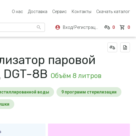
О нас
Доставка
Сервис
Контакты
Скачать каталог
Вход/Регистрация
0
0
лизатор паровой
 DGT-8B
Объём 8 литров
дистиллированной воды
9 программ стерилизации
сушки
а