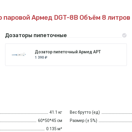
р паровой Армед DGT-8B
Объём 8 литров
Дозаторы пипеточные
Дозатор пипеточный Армед APT
1 390 ₽
41.1 кг
Вес брутто (ед)
60*50*45 см
Размер (± 5%)
0.135 м³