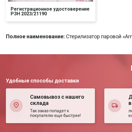
Регистрационное удостоверение
РЗН 2023/21190
Скачать
Печать
Полное наименование:
Стерилизатор паровой «Ar
Удобные способы доставки
Самовывоз с нашего
Д
склада
в
Так заказ попадет к
л
покупателю еще быстрее!
к