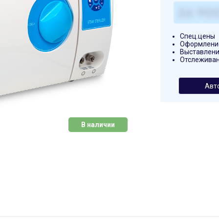
Спец.цены
Оформление
Выставлени
Отслеживан
Авт
В наличии