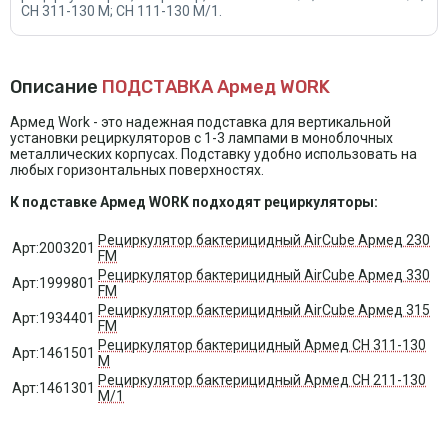
CH 311-130 М; CH 111-130 М/1.
Описание
ПОДСТАВКА Армед WORK
Армед Work - это надежная подставка для вертикальной
установки рециркуляторов с 1-3 лампами в моноблочных
металлических корпусах. Подставку удобно использовать на
любых горизонтальных поверхностях.
К подставке Армед WORK подходят рециркуляторы:
Рециркулятор бактерицидный AirCube Армед 230
Арт:2003201
FM
Рециркулятор бактерицидный AirCube Армед 330
Арт:1999801
FM
Рециркулятор бактерицидный AirCube Армед 315
Арт:1934401
FM
Рециркулятор бактерицидный Армед CH 311-130
Арт:1461501
М
Рециркулятор бактерицидный Армед CH 211-130
Арт:1461301
М/1