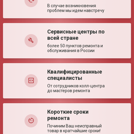
В случае возникновения
Глубина сиденья (±
430 мм
проблем мы идем навстречу
5%)
Диаметр колес (± 5%)
130/130 мм
Высота сиденья (±
500 мм
5%)
Сервисные центры по
Оставить отзыв
всей стране
Ключевые преимущества
более 50 пунктов ремонта и
обслуживания в России
Особенности
Удобное сиденье и спинка из кожзама, легко
устанавливать над унитазом; Откидные
подлокотники
Квалифицированные
специалисты
От сотрудников колл-центра
до мастеров ремонта
Короткие сроки
ремонта
Починим Ваш неисправный
товар в кратчайшие сроки!