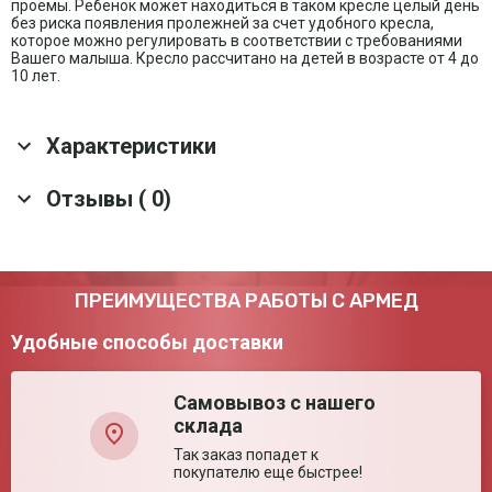
проемы. Ребенок может находиться в таком кресле целый день
без риска появления пролежней за счет удобного кресла,
которое можно регулировать в соответствии с требованиями
Вашего малыша. Кресло рассчитано на детей в возрасте от 4 до
10 лет.
Характеристики
Основные характеристики
Отзывы ( 0)
Съемные подножки
Да
Цвет
Оранжевый
Базовая
Кресло Mitico simple, прогулочная рама Fuori,
Оставить отзыв
ПРЕИМУЩЕСТВА РАБОТЫ С АРМЕД
комплектация
подножка, абдуктор, съемный поручень,
ремень безопасности
Удобные способы доставки
Материал рамы
Алюминиевый сплав
Материал спинки и
Влагонепроницаемый материал
сиденья
Самовывоз с нашего
Возраст
4-10 лет
склада
Регулировка угла
Да
Так заказ попадет к
наклона спинки
покупателю еще быстрее!
Регулировка
да