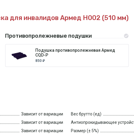
ка для инвалидов Армед H002 (510 мм)
Противопролежневые подушки
Подушка противопролежневая Армед
CQD-P
850 ₽
Зависит от вариации
Вес брутто (ед)
Зависит от вариации
Антиопрокидывающее устройс
Зависит от вариации
Размер (± 5%)