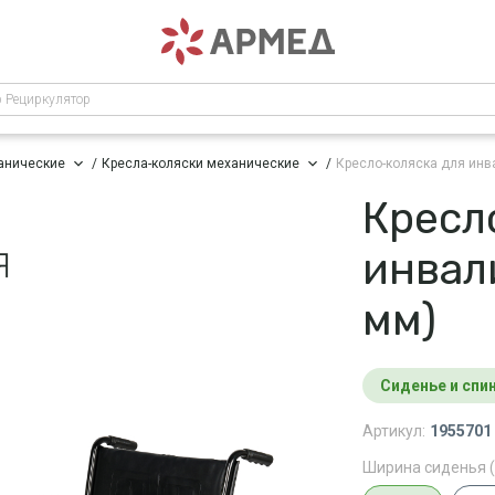
р Рециркулятор
анические
Кресла-коляски механические
Кресло-коляска для ин
Кресл
инвал
мм)
сиденье и сп
Артикул:
1955701
Ширина сиденья (