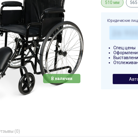
510 мм
565
Юридические лиц
Спец.цены
Оформление
Выставлени
Отслеживан
В наличии
Авт
тзывы (0)