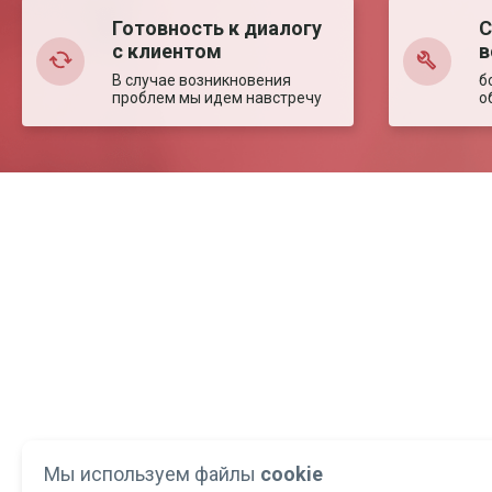
Готовность к диалогу
С
с клиентом
в
В случае возникновения
б
проблем мы идем навстречу
о
Мы используем файлы
cookie