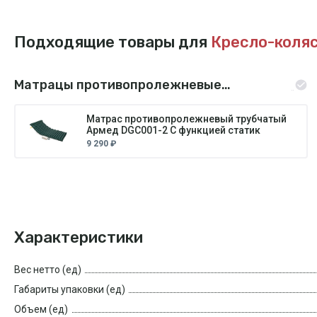
Подходящие товары для
Кресло-коляс
Матрацы противопролежневые
трубчатые
Матрас противопролежневый трубчатый
Армед DGC001-2 С функцией статик
9 290 ₽
Характеристики
Вес нетто (ед)
Габариты упаковки (ед)
Объем (ед)