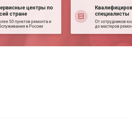
ервисные центры по
Квалифициро
сей стране
специалисты
олее 50 пунктов ремонта и
От сотрудников ко
бслуживания в России
до мастеров ремо
Авторизация
Авторизация
Телефон
Телефон
Email
Email