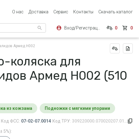
О нас
Доставка
Сервис
Контакты
Скачать каталог
Вход/Регистрация
0
0
валидов Армед H002
о-коляска для
идов Армед H002 (510
инка из кожзама
подножки с мягкими упорами
Код ФСС:
07-02-07.0014
Код ТРУ:
309220000.070020207.0142.0014.156
± 5%):