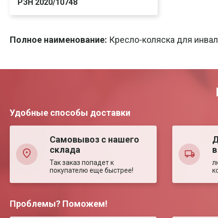
РЗН 2020/10748
Скачать
Печать
Полное наименование:
Кресло-коляска для инвал
Удобные способы доставки
Самовывоз с нашего
Д
склада
в
Так заказ попадет к
л
покупателю еще быстрее!
к
Проблемы? Поможем!