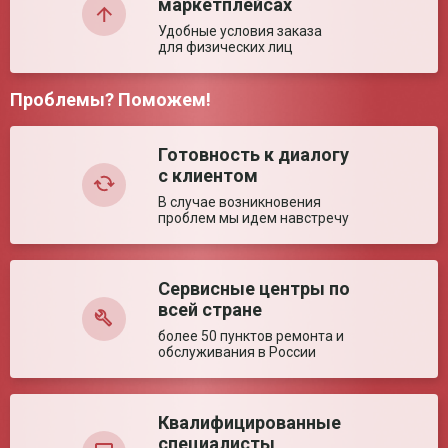
маркетплейсах
Средняя
100 Вт
Слабоватый поток на 90
потребляемая
Удобные условия заказа
мощность
Комментарий:
для физических лиц
Частота сети
Упакован хорошо. Не очень громкий, при потоке 90
50±1 Гц
слабоватый поток. Может что то не так делаю? Но дышать
Питание сети
220 ± 22 В
приятно, в груди становится легче. Спасибо за прибор.
Проблемы? Поможем!
Максимальное
20 кПа
давление на выходе
квс
Готовность к диалогу
с клиентом
В случае возникновения
проблем мы идем навстречу
Ваша оценка:
Сервисные центры по
всей стране
более 50 пунктов ремонта и
Достоинства:
обслуживания в России
Квалифицированные
специалисты