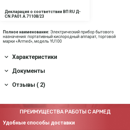
Декларация о соответствии ВП RU Д-
CN.PA01.A.71108/23
Полное наименование:
Электрический прибор бытового
назначения: портативный кислородный аппарат, торговой
марки «Armed», модель YU100
Характеристики
Основные характеристики
Документы
Пульт ДУ
да
Отзывы ( 2)
Скачать все документы
Срок службы
5 лет
Тип дисплея
LED-дисплей
Оснащение
Канюля 2 м; Пульт ДУ
Общий рейтинг товара:
Материал корпуса
Ударопрочный пластик
ПРЕИМУЩЕСТВА РАБОТЫ С АРМЕД
Ручка для переноски
Да
5
Удобные способы доставки
Транспортные характеристики