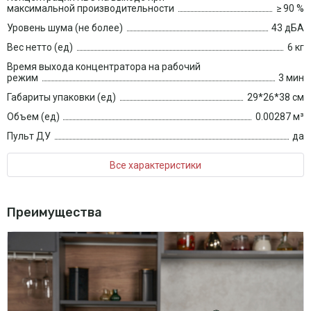
максимальной производительности
≥ 90 %
Уровень шума (не более)
43 дБА
Вес нетто (ед)
6 кг
Время выхода концентратора на рабочий
режим
3 мин
Габариты упаковки (ед)
29*26*38 см
Объем (ед)
0.00287 м³
Пульт ДУ
да
Все характеристики
Преимущества