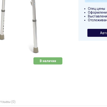
Спец.цены
Оформление
Выставлени
Отслеживан
Авт
В наличии
тзывы (0)