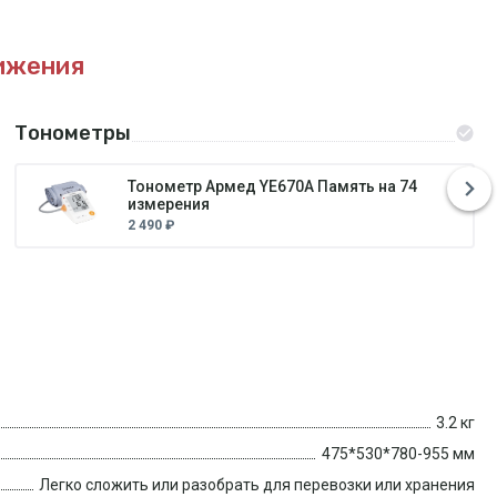
ижения
Тонометры
Тонометр Армед YE670A Память на 74
измерения
2 490 ₽
3.2 кг
475*530*780-955 мм
Легко сложить или разобрать для перевозки или хранения