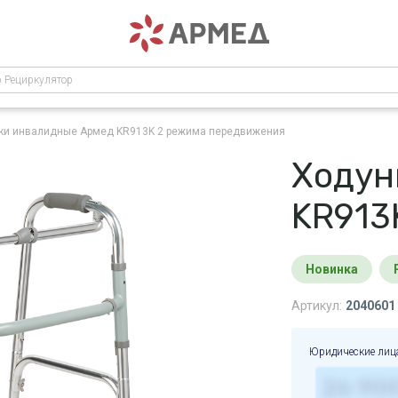
р Рециркулятор
ки инвалидные Армед KR913K
2 режима передвижения
Ходун
KR91
Новинка
Артикул:
2040601
Юридические лиц