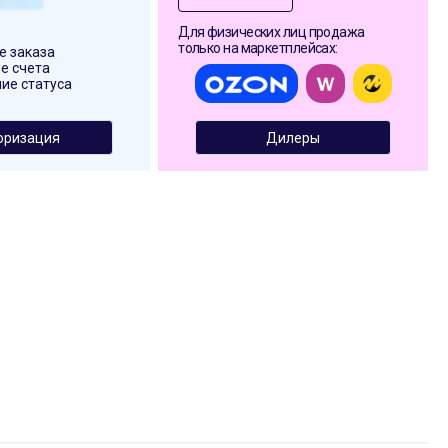
Для физических лиц продажа
только на маркетплейсах:
 заказа
е счета
ие статуса
оризация
Дилеры