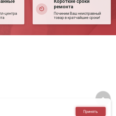
ванные
Короткие сроки
ремонта
лл-центра
Починим Ваш неисправный
нта
товар в кратчайшие сроки!
Принять