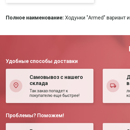
Скачать
Печать
Полное наименование:
Ходунки "Armed" вариант 
Удобные способы доставки
Самовывоз с нашего
Д
склада
в
Так заказ попадет к
л
покупателю еще быстрее!
к
Проблемы? Поможем!