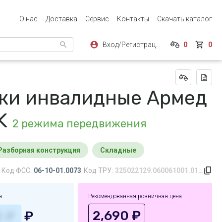
О нас
Доставка
Сервис
Контакты
Скачать каталог
Вход/Регистрация
0
0
ки инвалидные Армед
3K
2 режима передвижения
разборная конструкция
складные
Код ФСС:
06-10-01.0073
Код ТРУ:
325022129.060061001.0142.0073.156
а
Рекомендованная розничная цена
2,690 ₽
₽