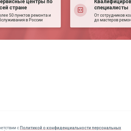
ервисные центры по
Квалифициро
сей стране
специалисты
олее 50 пунктов ремонта и
От сотрудников ко
бслуживания в России
до мастеров ремо
Авторизация
Авторизация
Телефон
Телефон
Email
Email
ветствии с
Политикой о конфиденциальности персональных