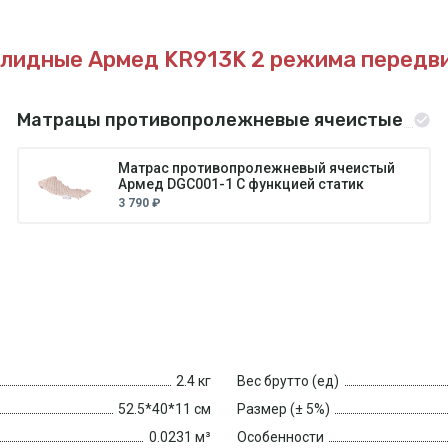
алидные Армед KR913K
2 режима передв
Матрацы противопролежневые ячеистые
Матрас противопролежневый ячеистый
Армед DGC001-1 С функцией статик
3 790 ₽
2.4 кг
Вес брутто (ед)
52.5*40*11 см
Размер (± 5%)
0.0231 м³
Особенности