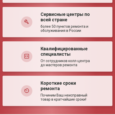
Время работы от АКБ
не менее 6 часов
Точность скорости
±10 (0.1 ≤ Поток < 1), ± 5 (1 ≤ Поток ≤ 1200) %
потока: не более
Сервисные центры по
Оставить отзыв
Накопленный объем
0– 9999,9
всей стране
инфузии
более 50 пунктов ремонта и
Скорость
0.1-1200 мл/ч
обслуживания в России
инфузионного потока
Размер
140 мм x 220 мм x 160 мм
Квалифицированные
специалисты
От сотрудников колл-центра
до мастеров ремонта
Короткие сроки
ремонта
Починим Ваш неисправный
товар в кратчайшие сроки!