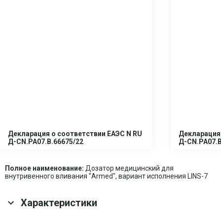
Декларация о соответствии ЕАЭС N RU
Декларация 
Д-CN.PA07.B.66675/22
Д-CN.PA07.B
Полное наименование:
Дозатор медицинский для
внутривенного вливания "Armed", вариант исполнения LINS-7
Характеристики