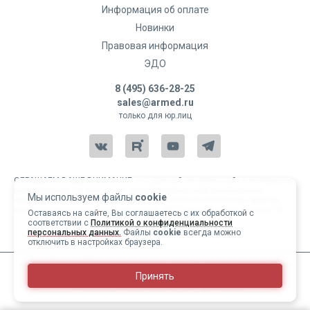
Информация об оплате
Новинки
Правовая информация
ЭДО
8 (495) 636-28-25
sales@armed.ru
только для юр.лиц
ОБРАЩАЕМ ВАШЕ ВНИМАНИЕ, что данный интернет-сайт и материалы,
размещенные на нем, носят исключительно информационный
Мы используем файлы
cookie
характер и ни при каких условиях не являются публичной офертой,
определяемой положениями статьи 437 Гражданского кодекса РФ.
Оставаясь на сайте, Вы соглашаетесь с их обработкой с
соответствии с
Политикой о конфиденциальности
Copyright 2004-2026 © Армед
персональных данных.
Файлы
cookie
всегда можно
отключить в настройках браузера.
ИМЕЮТСЯ ПРОТИВОПОКАЗАНИЯ, ПЕРЕД ИСПОЛЬЗОВАНИЕМ
Принять
НЕОБХОДИМО ОЗНАКОМИТЬСЯ С ИНСТРУКЦИЕЙ И
ПРОКОНСУЛЬТИРОВАТЬСЯ С ВРАЧОМ