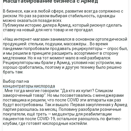
Масштабирование бизнеса с Армед
В бизнесе, как и в любой сфере, развитие всегда сопряжено с
риском. Но раз за разом выбирая стабильность, однажды
можно оказаться позади всех.
Публикуем историю дилера Армед, который рискнул сделать
ставку на новый для него товар и не прогадал.
«Наш интернет-магазин занимался в основном ортопедической
продукцией: стельки, подушки, массажёры… Во время
пандемии попробовали продавать рециркуляторы — спрос был,
и мы решили в принципе расширить ассортимент в сторону
медтехники. Но я на тот момент мало в ней разбирался.
Рециркуляторы мы брали у Армед, условия нас устроили, мы
хорошо сработались, поэтому и другую технику было решено
брать там.
Выбор пал на
концентраторы кислорода
. Мне тогда многие говорили: "Да кто их купит? Слишком
замороченный товар". Но мы посоветовались с менеджерами
поставщика и решили, что после COVID эти аппараты как раз
будут востребованы. Так и вышло. Первая закупленная у Армед
партия разошлась за месяц. Половину разобрали розничные
покупатели, ещё треть — медцентры для реабилитации
пациентов после COVID-19, остальное разошлось по фитнес-
клубам, где готовят кислородные коктейли.