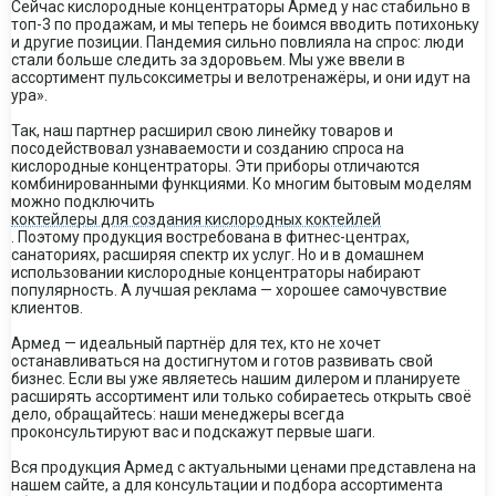
Сейчас кислородные концентраторы Армед у нас стабильно в
топ-3 по продажам, и мы теперь не боимся вводить потихоньку
и другие позиции. Пандемия сильно повлияла на спрос: люди
стали больше следить за здоровьем. Мы уже ввели в
ассортимент пульсоксиметры и велотренажёры, и они идут на
ура».
Так, наш партнер расширил свою линейку товаров и
посодействовал узнаваемости и созданию спроса на
кислородные концентраторы. Эти приборы отличаются
комбинированными функциями. Ко многим бытовым моделям
можно подключить
коктейлеры для создания кислородных коктейлей
. Поэтому продукция востребована в фитнес-центрах,
санаториях, расширяя спектр их услуг. Но и в домашнем
использовании кислородные концентраторы набирают
популярность. А лучшая реклама — хорошее самочувствие
клиентов.
Армед — идеальный партнёр для тех, кто не хочет
останавливаться на достигнутом и готов развивать свой
бизнес. Если вы уже являетесь нашим дилером и планируете
расширять ассортимент или только собираетесь открыть своё
дело, обращайтесь: наши менеджеры всегда
проконсультируют вас и подскажут первые шаги.
Вся продукция Армед с актуальными ценами представлена на
нашем сайте, а для консультации и подбора ассортимента