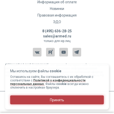
Информация об оплате
Новинки
Правовая информация
ЭДО
8 (495) 636-28-25
sales@armed.ru
только для юр.лиц
ОБРАЩАЕМ ВАШЕ ВНИМАНИЕ, что данный интернет-сайт и материалы,
размещенные на нем, носят исключительно информационный
Мы используем файлы
cookie
характер и ни при каких условиях не являются публичной офертой,
определяемой положениями статьи 437 Гражданского кодекса РФ.
Оставаясь на сайте, Вы соглашаетесь с их обработкой с
соответствии с
Политикой о конфиденциальности
Copyright 2004-2026 © Армед
персональных данных.
Файлы
cookie
всегда можно
отключить в настройках браузера.
ИМЕЮТСЯ ПРОТИВОПОКАЗАНИЯ, ПЕРЕД ИСПОЛЬЗОВАНИЕМ
Принять
НЕОБХОДИМО ОЗНАКОМИТЬСЯ С ИНСТРУКЦИЕЙ И
ПРОКОНСУЛЬТИРОВАТЬСЯ С ВРАЧОМ