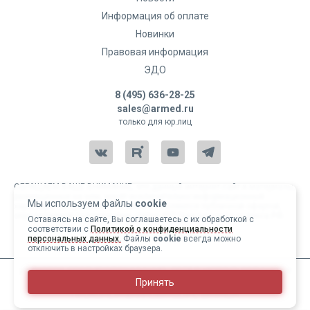
Информация об оплате
Новинки
Правовая информация
ЭДО
8 (495) 636-28-25
sales@armed.ru
только для юр.лиц
ОБРАЩАЕМ ВАШЕ ВНИМАНИЕ, что данный интернет-сайт и материалы,
размещенные на нем, носят исключительно информационный
Мы используем файлы
cookie
характер и ни при каких условиях не являются публичной офертой,
определяемой положениями статьи 437 Гражданского кодекса РФ.
Оставаясь на сайте, Вы соглашаетесь с их обработкой с
соответствии с
Политикой о конфиденциальности
Copyright 2004-2026 © Армед
персональных данных.
Файлы
cookie
всегда можно
отключить в настройках браузера.
ИМЕЮТСЯ ПРОТИВОПОКАЗАНИЯ, ПЕРЕД ИСПОЛЬЗОВАНИЕМ
Принять
НЕОБХОДИМО ОЗНАКОМИТЬСЯ С ИНСТРУКЦИЕЙ И
ПРОКОНСУЛЬТИРОВАТЬСЯ С ВРАЧОМ