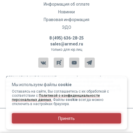
Информация об оплате
Новинки
Правовая информация
ЭДО
8 (495) 636-28-25
sales@armed.ru
только для юр.лиц
ОБРАЩАЕМ ВАШЕ ВНИМАНИЕ, что данный интернет-сайт и материалы,
размещенные на нем, носят исключительно информационный
Мы используем файлы
cookie
характер и ни при каких условиях не являются публичной офертой,
определяемой положениями статьи 437 Гражданского кодекса РФ.
Оставаясь на сайте, Вы соглашаетесь с их обработкой с
соответствии с
Политикой о конфиденциальности
Copyright 2004-2026 © Армед
персональных данных.
Файлы
cookie
всегда можно
отключить в настройках браузера.
ИМЕЮТСЯ ПРОТИВОПОКАЗАНИЯ, ПЕРЕД ИСПОЛЬЗОВАНИЕМ
Принять
НЕОБХОДИМО ОЗНАКОМИТЬСЯ С ИНСТРУКЦИЕЙ И
ПРОКОНСУЛЬТИРОВАТЬСЯ С ВРАЧОМ