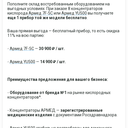
Пополните склад востребованным оборудованием на
выгодных условиях. При заказе 8 концентраторов
кислорода
Армед 7F-5C
или
Армед YU500
вы получаете
еще 1 прибор той же модели бесплатно
.
Ваша прямая выгода — бесплатный прибор, то есть скидка
11% на всю партию:
-
Армед 7F-5C
—
30 900 ₽ / шт.
-
Армед YU500
—
14 900 ₽ / шт.
Преимущества предложения для вашего бизнеса:
-
Оборудование от бренда №1
на рынке кислородных
концентраторов*.
- Концентраторы АРМЕД —
з
арегистрированные
медицинские изделия
с документами Росздравнадзора.