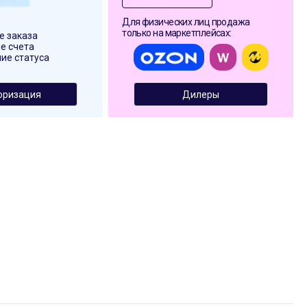
Для физических лиц продажа
только на маркетплейсах:
 заказа
е счета
ие статуса
оризация
Дилеры