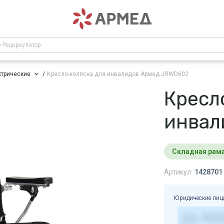
р Рециркулятор
ктрические
Кресло-коляска для инвалидов Армед JRWD602
Кресл
инвал
Складная рам
Артикул:
1428701
Юридические лиц