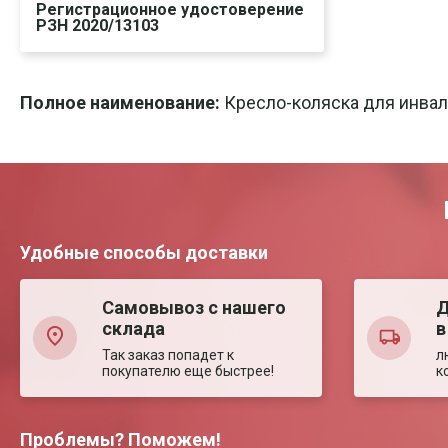
Регистрационное удостоверение
РЗН 2020/13103
Скачать
Печать
Полное наименование:
Кресло-коляска для инва
Удобные способы доставки
Самовывоз с нашего
Д
склада
в
Так заказ попадет к
л
покупателю еще быстрее!
к
Проблемы? Поможем!