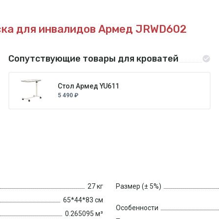
ска для инвалидов Армед JRWD602
Сопутствующие товары для кроватей
Стол Армед YU611
5 490 ₽
27 кг
Размер (± 5%)
65*44*83 см
Особенности
0.265095 м³