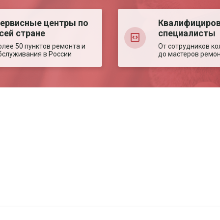
ервисные центры по
Квалифициро
сей стране
специалисты
олее 50 пунктов ремонта и
От сотрудников ко
бслуживания в России
до мастеров ремо
Авторизация
Авторизация