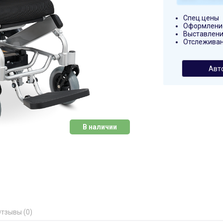
Спец.цены
Оформление
Выставлени
Отслеживан
Авт
В наличии
тзывы (0)