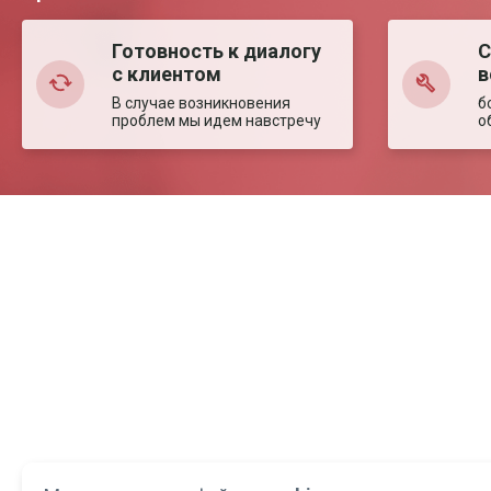
Готовность к диалогу
С
с клиентом
в
В случае возникновения
б
проблем мы идем навстречу
о