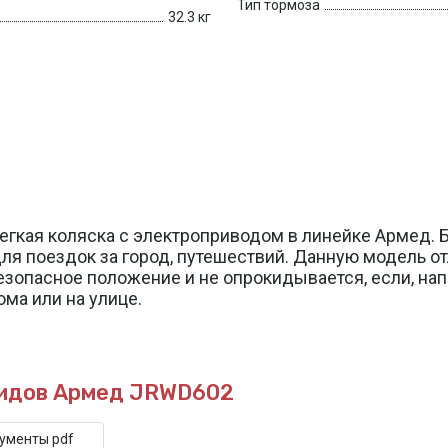
Тип тормоза
32.3 кг
легкая коляска с электроприводом в линейке Армед.
для поездок за город, путешествий. Данную модель 
безопасное положение и не опрокидывается, если, на
ма или на улице.
лидов Армед JRWD602
кументы pdf