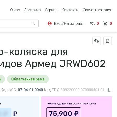
О нас
Доставка
Сервис
Контакты
Скачать каталог
Вход/Регистрация
0
0
о-коляска для
идов Армед JRWD602
а
Облегченная рама
Код ФСС:
07-04-01.0040
Код ТРУ:
309220000.070000401.0142.0040.643
а
Рекомендованная розничная цена
75,900 ₽
₽