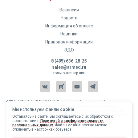
Вакансии
Новости
Информация об оплате
Новинки
Правовая информация
ЭДО
8 (495) 636-28-25
sales@armed.ru
только для юр.лиц
ОБРАЩАЕМ ВАШЕ ВНИМАНИЕ, что данный интернет-сайт и материалы,
размещенные на нем, носят исключительно информационный
Мы используем файлы
cookie
характер и ни при каких условиях не являются публичной офертой,
определяемой положениями статьи 437 Гражданского кодекса РФ.
Оставаясь на сайте, Вы соглашаетесь с их обработкой с
соответствии с
Политикой о конфиденциальности
Copyright 2004-2026 © Армед
персональных данных.
Файлы
cookie
всегда можно
отключить в настройках браузера.