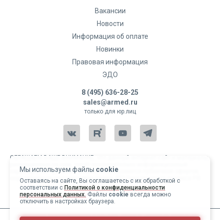
Вакансии
Новости
Информация об оплате
Новинки
Правовая информация
ЭДО
8 (495) 636-28-25
sales@armed.ru
только для юр.лиц
ОБРАЩАЕМ ВАШЕ ВНИМАНИЕ, что данный интернет-сайт и материалы,
размещенные на нем, носят исключительно информационный
Мы используем файлы
cookie
характер и ни при каких условиях не являются публичной офертой,
определяемой положениями статьи 437 Гражданского кодекса РФ.
Оставаясь на сайте, Вы соглашаетесь с их обработкой с
соответствии с
Политикой о конфиденциальности
Copyright 2004-2026 © Армед
персональных данных.
Файлы
cookie
всегда можно
отключить в настройках браузера.
ИМЕЮТСЯ ПРОТИВОПОКАЗАНИЯ, ПЕРЕД ИСПОЛЬЗОВАНИЕМ